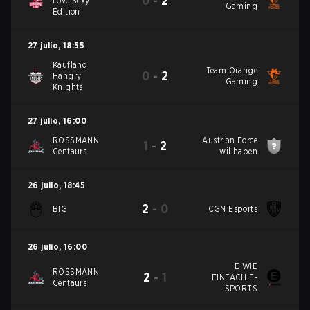
0
-
2
Love Sexy
Gaming
Edition
27 julio
,
18:55
Kaufland
Team Orange
0
-
2
Hangry
Gaming
Knights
27 julio
,
16:00
ROSSMANN
Austrian Force
1
-
2
Centaurs
willhaben
26 julio
,
18:45
2
-
0
BIG
CGN Esports
26 julio
,
16:00
E WIE
ROSSMANN
2
-
1
EINFACH E-
Centaurs
SPORTS