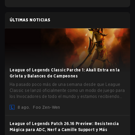
ÚLTIMAS NOTICIAS
League of Legends Classic Parche 1: Akali Entra en la
Grieta y Balances de Campeones
Ha pasado poco más de una semana desde que League
Classic se lanzó oficialmente como un modo de juego para
los Invocadores de todo el mundo y estamos recibiendo
nuestro primer parche masivo entregado por Phreak.
8 ago.
Foo Zen-Wen
Abundan los nuevos campeones, ajustes al gameplay y
sistema, y buffs y nerfs de campeones. Vamos a ello.
League of Legends Patch 26.16 Preview: Resistencia
Mágica para ADC, Nerf a Camille Support y Más