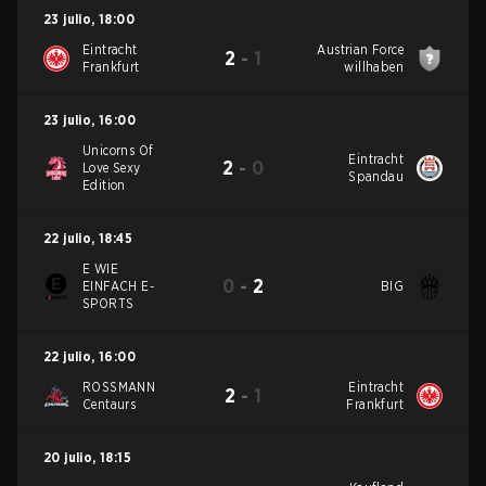
23 julio
,
18:00
Eintracht
Austrian Force
2
-
1
Frankfurt
willhaben
23 julio
,
16:00
Unicorns Of
Eintracht
2
-
0
Love Sexy
Spandau
Edition
22 julio
,
18:45
E WIE
0
-
2
EINFACH E-
BIG
SPORTS
22 julio
,
16:00
ROSSMANN
Eintracht
2
-
1
Centaurs
Frankfurt
20 julio
,
18:15