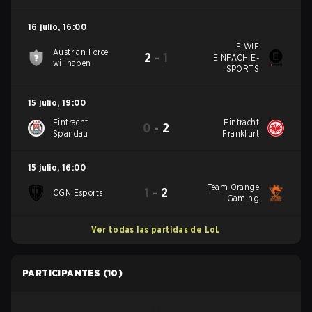
16 julio
,
16:00
E WIE
Austrian Force
2
-
1
EINFACH E-
willhaben
SPORTS
15 julio
,
19:00
Eintracht
Eintracht
0
-
2
Spandau
Frankfurt
15 julio
,
16:00
Team Orange
1
-
2
CGN Esports
Gaming
Ver todas las partidas de LoL
PARTICIPANTES
(10)