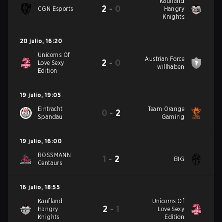
Kaufland
2
-
0
CGN Esports
Hangry
Knights
20 julio
,
16:20
Unicorns Of
Austrian Force
2
-
0
Love Sexy
willhaben
Edition
19 julio
,
19:05
Eintracht
Team Orange
0
-
2
Spandau
Gaming
19 julio
,
16:00
ROSSMANN
1
-
2
BIG
Centaurs
16 julio
,
18:55
Kaufland
Unicorns Of
2
-
1
Hangry
Love Sexy
Knights
Edition