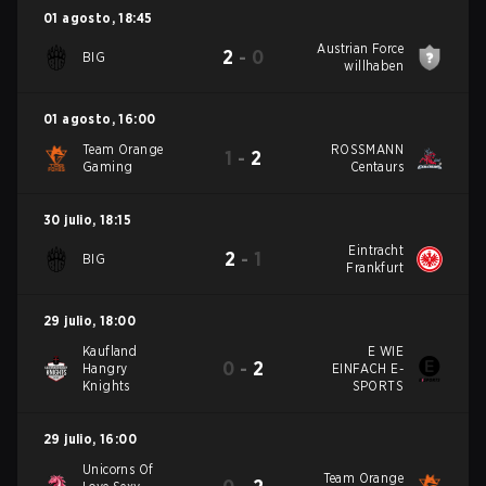
01 agosto
,
18:45
Austrian Force
2
-
0
BIG
willhaben
01 agosto
,
16:00
Team Orange
ROSSMANN
1
-
2
Gaming
Centaurs
30 julio
,
18:15
Eintracht
2
-
1
BIG
Frankfurt
29 julio
,
18:00
Kaufland
E WIE
0
-
2
Hangry
EINFACH E-
Knights
SPORTS
29 julio
,
16:00
Unicorns Of
Team Orange