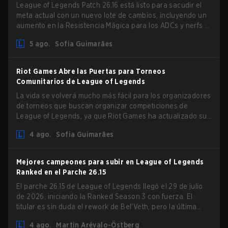
League of Legends Patch 26.16 está listo para sacudir el
meta actual con un nuevo lote de cambios, incluyendo un
aumento en la Resistencia Mágica para los ADCs y nerfs a
Camille que podrían afectar su presencia como support.
5 ago.
Sofia Guimarães
Riot Games Abre las Puertas para Torneos
Comunitarios de League of Legends
La vida se volverá mucho más fácil para los organizadores
de torneos que buscan organizar competiciones de
League of Legends, ya que Riot Games ha actualizado sus
Directrices de Competiciones Comunitarias. Los cambios
4 ago.
Sofia Guimarães
eliminan varias restricciones obsoletas.
Mejores campeones para subir en League of Legends
Ranked en el Parche 26.15
El parche 26.15 de League of Legends llegó el 29 de julio
de 2026, iniciando la Ranked Season 3 con fuerza. El
titular es sin duda el rework de Bel'Veth, pero la última
actualización también trajo algunos cambios muy
4 ago.
Martin Arévalo-Östberg
necesarios a picks que estaban overperforming. Con un