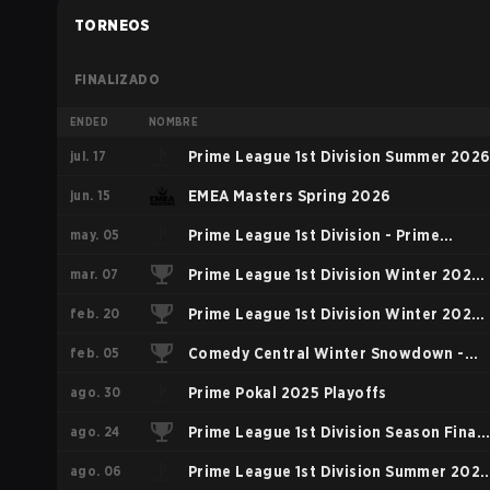
TORNEOS
FINALIZADO
ENDED
NOMBRE
jul. 17
Prime League 1st Division Summer 202
jun. 15
EMEA Masters Spring 2026
may. 05
Prime League 1st Division - Prime
mar. 07
League 1st Division Spring 2026
Prime League 1st Division Winter 2026
feb. 20
Playoffs
Prime League 1st Division Winter 2026
feb. 05
Group B
Comedy Central Winter Snowdown -
ago. 30
Comedy Central Winter Snowdown
Prime Pokal 2025 Playoffs
ago. 24
2026
Prime League 1st Division Season Finals
ago. 06
2025 Playoffs
Prime League 1st Division Summer 2025