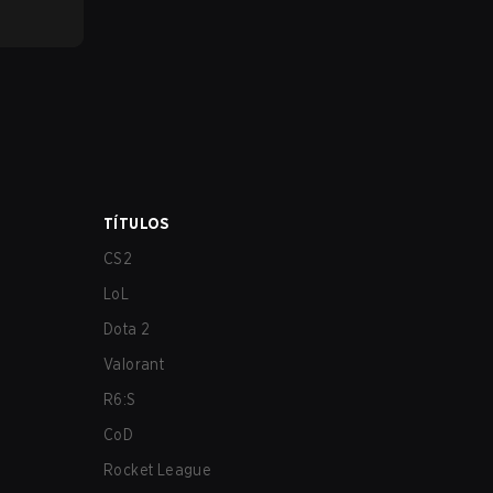
TÍTULOS
CS2
LoL
Dota 2
Valorant
R6:S
CoD
Rocket League