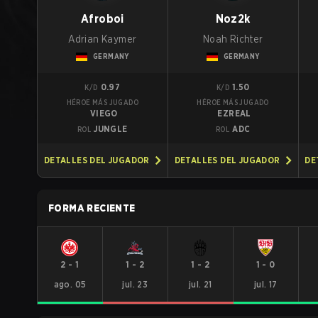
Afroboi
Noz2k
Adrian Kaymer
Noah Richter
GERMANY
GERMANY
0.97
1.50
K/D
K/D
HÉROE MÁS JUGADO
HÉROE MÁS JUGADO
VIEGO
EZREAL
JUNGLE
ADC
ROL
ROL
DETALLES DEL JUGADOR
DETALLES DEL JUGADOR
DE
FORMA RECIENTE
2
-
1
1
-
2
1
-
2
1
-
0
ago. 05
jul. 23
jul. 21
jul. 17