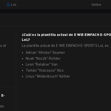
Online
LoL
¿Cuál es la plantilla actual de
E WIE EINFACH E-SP
LoL
?
u el
La plantilla actual de
E WIE EINFACH E-SPORTS
LoL
es:
Adrian
"
Afroboi
"
Kaymer
Noah
"
Noz2k
"
Richter
Leon
"
Relative
"
Van
Tamás
"
Vizicsacsi
"
Kiss
Linus
"
Wildenbruch
"
Köhler
 E-
ión