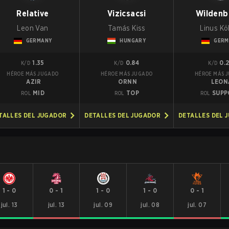
Relative
Vizicsacsi
Wildenb
Leon Van
Tamás Kiss
Linus Kö
GERMANY
HUNGARY
GERM
1.35
0.84
0.
K/D
K/D
K/D
HÉROE MÁS JUGADO
HÉROE MÁS JUGADO
HÉROE MÁS 
AZIR
ORNN
LEON
MID
TOP
SUPP
ROL
ROL
ROL
TALLES DEL JUGADOR
DETALLES DEL JUGADOR
DETALLES DEL 
1
-
0
0
-
1
1
-
0
1
-
0
0
-
1
jul. 13
jul. 13
jul. 09
jul. 08
jul. 07