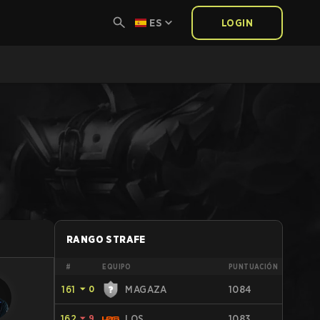
ES
LOGIN
RANGO STRAFE
#
EQUIPO
PUNTUACIÓN
161
⏷
0
MAGAZA
1084
162
⏷
9
LOS
1083