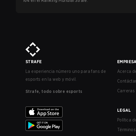
164 en el Ranking Mundial Strafe.
STRAFE
EMPRES
La experiencia número uno para fans de
Acerca de
esports en la web y móvil.
Contácta
Carreras
Strafe, todo sobre esports
LEGAL
Política 
Términos 