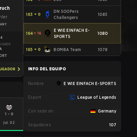
ruch
DN SOOPers
163
⏷
0
1083
hler
Challengers
ANY
E WIE EINFACH E-
164
⏷
16
1080
SPORTS
24
JUGADO
A
165
⏷
0
BOMBA Team
1078
ORT
INFO DEL EQUIPO
JUGADOR
Nombre
E WIE EINFACH E-SPORTS
Esport
League of Legends
Con sede en
Germany
1
-
0
jul. 02
Seguidores
107