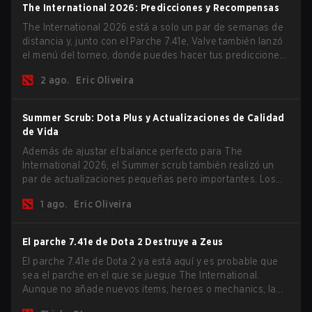
The International 2026: Predicciones y Recompensas
The International 2026 está a solo un par de semanas de
distancia y, junto con el Parche 7.41e, Valve también lanzó
el menú del torneo, donde puedes hacer tus predicciones
para la Fase de Grupos y consultar las recompensas de
2 ago.
Eric Oliveira
este año.
Summer Scrub: Dota Plus y Actualizaciones de Calidad
de Vida
Además de ajustar el balance perfecto para The
International 2026, el Summer scrub también realizó un
par de actualizaciones pequeñas pero importantes. Los
suscriptores de Dota Plus obtuvieron una nueva pantalla
1 ago.
Eric Oliveira
de desglose post-partida y ahora todos los jugadores
pueden vincular teclas de acceso rápido para unidades
que no son héroes por separado.
El parche 7.41e de Dota 2 Destruye a Zeus
El parche 7.41e de Dota 2 ya está aquí y es probable que
sea el parche en el que se juegue The International.
Aunque no añade nuevos items, heroes o mechanics, la
última actualización hace mucho por resolver algunos de