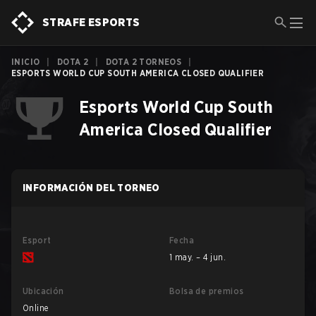
STRAFE ESPORTS
INICIO
|
DOTA 2
|
DOTA 2 TORNEOS
|
ESPORTS WORLD CUP SOUTH AMERICA CLOSED QUALIFIER
Esports World Cup South
America Closed Qualifier
INFORMACIÓN DEL TORNEO
Esport
Fecha
1 may. – 4 jun.
Ubicación
Bolsa de premios
Online