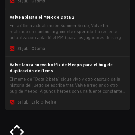
31 jul.
Otomo
los mayores problemas del juego.
Valve aplasta el MMR de Dota 2!
En la última actualización Summer Scrub, Valve ha
realizado un cambio largamente esperado. La reciente
actualización aplastó el MMR para los jugadores de rango
Inmortal.
31 jul.
Otomo
Valve lanza nuevo hotfix de Meepo para el bug de
duplicación de ítems
El meme de “Dota 2 beta” sigue vivo y otro capítulo de la
historia del juego se escribe tras Valve arreglando otro
bug de Meepo. Algunos héroes son una fuente constante
de bugs y entre todo el roster, Morphling, Rubick y Meepo
31 jul.
Eric Oliveira
son los más afectados por estos problemas.