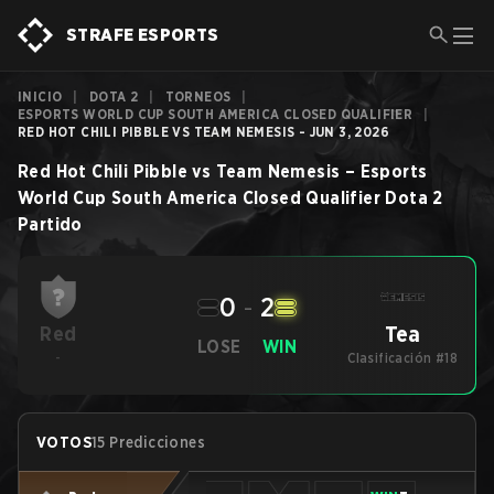
STRAFE ESPORTS
INICIO
|
DOTA 2
|
TORNEOS
|
ESPORTS WORLD CUP SOUTH AMERICA CLOSED QUALIFIER
|
RED HOT CHILI PIBBLE VS TEAM NEMESIS - JUN 3, 2026
Red Hot Chili Pibble
vs
Team Nemesis
–
Esports
World Cup South America Closed Qualifier
Dota 2
Partido
0
-
2
Tea
Red
LOSE
WIN
-
Clasificación #18
VOTOS
15 Predicciones