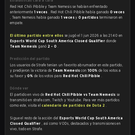
Estadísticas cara a cara
Red Hot Chili Pibble y Team Nemesis se habían enfrentado
anteriormente
1 veces
. Red Hot Chili Pibble había ganado
0 veces
, Team Nemesis había ganado
1 veces
y
0 partidos
terminaron en
empate.
El último partido entre ellos
se jugó el 1 jun 2026 a las 21:40 en
Esports World Cup South America Closed Qualifier
donde
Team Nemesis
ganó
2 - 0
.
Predicción del partido
Los usuarios de Strafe tenían un favorito abrumador en este partido,
y predijeron la victoria de
Team Nemesis
con
100%
de los votos a
su favor y
0%
de los votos para
Red Hot Chili Pibble
.
Dónde ver
El partido en vivo de
Red Hot Chili Pibble vs Team Nemesis
se
transmitió en strafe.com, Twitch y Youtube. Para ver más partidos
como este, visita el
calendario de partidos de Dota 2
.
Sigue el resto de la acción del
Esports World Cup South America
Closed Qualifier
, así como VODs, destacados y transmisiones en
vivo, todo en Strafe.