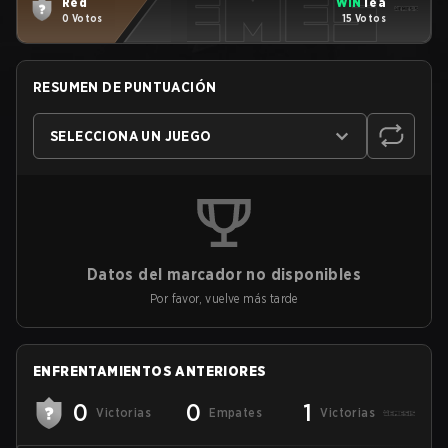
Red
WIN
Tea
0 Votos
15 Votos
RESUMEN DE PUNTUACIÓN
SELECCIONA UN JUEGO
Datos del marcador no disponibles
Por favor, vuelve más tarde
ENFRENTAMIENTOS ANTERIORES
0
0
1
Victorias
Empates
Victorias