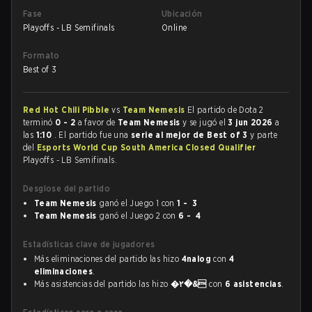
Fase
Ubicación
Playoffs - LB Semifinals
Online
Formato
Best of 3
Red Hot Chili Pibble
vs
Team Nemesis
El partido de Dota 2
terminó
0 - 2
a favor de
Team Nemesis
y se jugó el
3 jun 2026
a
las
1:10
. El partido fue una
serie al mejor de Best of 3
y parte
del
Esports World Cup South America Closed Qualifier
Playoffs - LB Semifinals.
Desglose del partido
Team Nemesis
ganó el Juego 1 con
1 - 3
Team Nemesis
ganó el Juego 2 con
6 - 4
Estadísticas clave de jugadores
Más eliminaciones del partido las hizo
4nalog
con
4
eliminaciones
.
Más asistencias del partido las hizo
�۲�&
con
6 asistencias
.