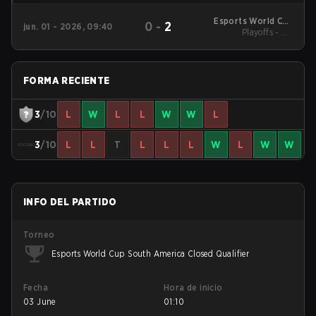
Esports World Cup
0
-
2
jun. 01 - 2026, 09:40
South America Closed
Playoffs - UB
Quarterfinals
Qualifier
FORMA RECIENTE
3
/10
L
W
L
L
W
W
L
3
/10
L
L
T
L
L
L
W
L
W
W
INFO DEL PARTIDO
Torneo
Esports World Cup South America Closed Qualifier
Fecha
Hora de inicio
03 June
01:10