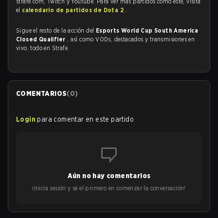
strafe.com, Twitch y Youtube. Para ver más partidos como este, visita
el
calendario de partidos de Dota 2
.
Sigue el resto de la acción del
Esports World Cup South America
Closed Qualifier
, así como VODs, destacados y transmisiones en
vivo, todo en Strafe.
COMENTARIOS
(
0
)
Login
para comentar en este partido
Aún no hay comentarios
¡Inicia sesión y sé el primero en comenzar la conversación!