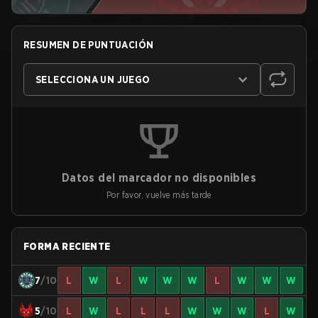
RESUMEN DE PUNTUACIÓN
SELECCIONA UN JUEGO
Datos del marcador no disponibles
Por favor, vuelve más tarde
FORMA RECIENTE
7
/10
L
W
L
W
W
W
L
W
W
W
5
/10
L
W
L
L
L
W
W
W
L
W