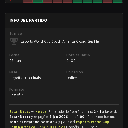
INFO DEL PARTIDO
Torneo
Esports World Cup South America Closed Qualifier
Fecha
Hora de inicio
03 June
01:00
Fase
Ubicación
Playoffs - UB Finals
Online
Formato
Best of 3
Estar Backs
vs
Hokori
El partido de Dota 2 terminó
2 - 1
a favor de
Estar Backs
y se jugó el
3 jun 2026
a las
1:00
. El partido fue una
serie al mejor de Best of 3
y parte del
Esports World Cup
South America Closed Qualifier
Playoffs - UB Finals.