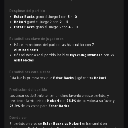
Desglose del partido
Estar Backs
ganó el Juego 1 con
5 - 0
Hokori
ganó el Juego 2 con
2 - 5
Estar Backs
ganó el Juego 3 con
4 - 0
Estadísticas clave de jugadores
Más eliminaciones del partido las hizo
xulito
con
7
eliminaciones
.
Más asistencias del partido las hizo
MyFcKingOwnPaTh
con
25
asistencias
.
Estadísticas cara a cara
Esta fue la primera vez que
Estar Backs
jugó contra
Hokori
.
Predicción del partido
Los usuarios de Strafe tenían un claro favorito en este partido, y
predijeron la victoria de
Hokori
con
76.1%
de los votos a su favor y
23.9%
de los votos para
Estar Backs
.
Dónde ver
El partido en vivo de
Estar Backs vs Hokori
se transmitió en