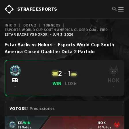
STRAFE ESPORTS
INICIO
|
DOTA 2
|
TORNEOS
|
ESPORTS WORLD CUP SOUTH AMERICA CLOSED QUALIFIER
|
ESTAR BACKS VS HOKORI - JUN 3, 2026
Estar Backs
vs
Hokori
–
Esports World Cup South
America Closed Qualifier
Dota 2
Partido
2
-
1
HOK
EB
WIN
LOSE
-
-
VOTOS
92 Predicciones
EB
WIN
HOK
22 Votos
70 Votos