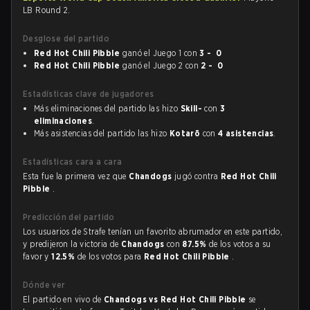
LB Round 2.
Desglose del partido
Red Hot Chili Pibble
ganó el Juego 1 con
3 - 0
Red Hot Chili Pibble
ganó el Juego 2 con
2 - 0
Estadísticas clave de jugadores
Más eliminaciones del partido las hizo
Skill-
con
3
eliminaciones
.
Más asistencias del partido las hizo
Kotarō
con
4 asistencias
.
Estadísticas cara a cara
Esta fue la primera vez que
Chandogs
jugó contra
Red Hot Chili
Pibble
.
Predicción del partido
Los usuarios de Strafe tenían un favorito abrumador en este partido,
y predijeron la victoria de
Chandogs
con
87.5%
de los votos a su
favor y
12.5%
de los votos para
Red Hot Chili Pibble
.
Dónde ver
El partido en vivo de
Chandogs vs Red Hot Chili Pibble
se