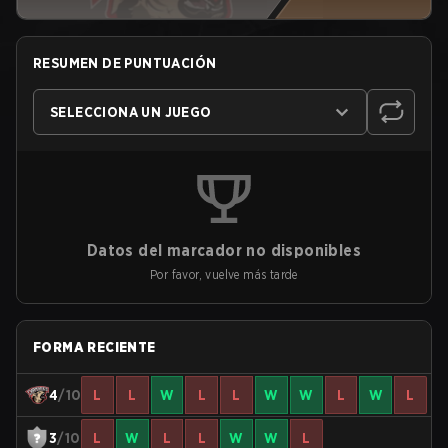
RESUMEN DE PUNTUACIÓN
SELECCIONA UN JUEGO
Datos del marcador no disponibles
Por favor, vuelve más tarde
FORMA RECIENTE
4
/10
L
L
W
L
L
W
W
L
W
L
3
/10
L
W
L
L
W
W
L