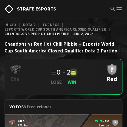
STRAFE ESPORTS
INICIO
|
DOTA 2
|
TORNEOS
|
ESPORTS WORLD CUP SOUTH AMERICA CLOSED QUALIFIER
|
CHANDOGS VS RED HOT CHILI PIBBLE - JUN 2, 2026
Chandogs
vs
Red Hot Chili Pibble
–
Esports World
Cup South America Closed Qualifier
Dota 2
Partido
0
-
2
Red
Cha
LOSE
WIN
-
-
VOTOS
8 Predicciones
Cha
WIN
Red
7 Votos
1 Votos