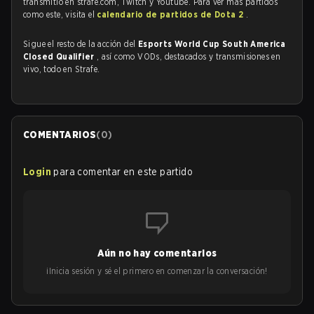
transmitió en strafe.com, Twitch y Youtube. Para ver más partidos
como este, visita el
calendario de partidos de Dota 2
.
Sigue el resto de la acción del
Esports World Cup South America
Closed Qualifier
, así como VODs, destacados y transmisiones en
vivo, todo en Strafe.
COMENTARIOS
(
0
)
Login
para comentar en este partido
Aún no hay comentarios
¡Inicia sesión y sé el primero en comenzar la conversación!