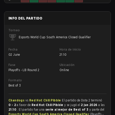
INFO DEL PARTIDO
Torneo
Esports World Cup South America Closed Qualifier
Fecha
Hora de inicio
02 June
21:10
Fase
Ubicación
Playoffs - LB Round 2
Online
Formato
Best of 3
Chandogs
vs
Red Hot Chili Pibble
El partido de Dota 2 terminó
0 - 2
a favor de
Red Hot Chili Pibble
y se jugó el
2 jun 2026
a las
21:10
. El partido fue una
serie al mejor de Best of 3
y parte del
Esports World Cup South America Closed Qualifier
Playoffs -