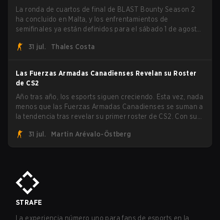
La ronda de cuartos de final de BLAST Bounty Season 2
ha concluido en Malta, y los enfrentamientos de
semifinales ya están definidos para el sábado 1 de agosto.
FaZe Clan, Team Spirit, Astralis y MOUZ son los cuatro
31 jul.
Thales Costa
sobrevivientes que aún luchan por el trofeo, mientras que
paiN Gaming se convirtió en el último equipo eliminado de
la llave.
Las Fuerzas Armadas Canadienses Revelan su Roster
de CS2
Año tras año, los esports siguen creciendo. Esta vez, nada
menos que las Fuerzas Armadas Canadienses se suman a
la tendencia tras revelar su primer roster de CS2. Con su
roster flameante revelado, Canadian Armed Forces se
31 jul.
Martin Arévalo-Östberg
unirá ahora a una competencia de CS para personal
militar destinada a expandir el alcance de los esports.
STRAFE
La experiencia número uno para fans de esports en la