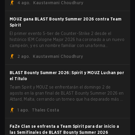
4 ago.
Kaustavmani Choudhury
lituano dio la noticia él mismo en stream, bromeando:
"Finalmente no tengo que ocultar el hecho de que puedo
jugar con ZywOo, ropz, mezii, apEX, flameZ, MrBaldGuy",
MOUZ gana BLAST Bounty Summer 2026 contra Team
burlándose del head coach de Vitality Rémy "XTQZZZ"
Spirit
Quoniam en el proceso.
El primer evento S-tier de Counter-Strike 2 desde el
histórico IEM Cologne Major 2026 ha coronado a un nuevo
campeón, y es un nombre familiar con una forma
desconocida. MOUZ, recién salido de movimientos en el
2 ago.
Kaustavmani Choudhury
roster y cambios de roles, arrolló a Team Spirit en una
serie dominante 3-1 para levantar el trofeo BLAST Bounty
Summer 2026.
BLAST Bounty Summer 2026: Spirit y MOUZ Luchan por
el Título
Team Spirit y MOUZ se enfrentarán el domingo 2 de
agosto en la gran final de BLAST Bounty Summer 2026 en
Attard, Malta, cerrando un torneo que ha deparado más de
una sorpresa a lo largo del camino.
1 ago.
Thales Costa
FaZe Clan se enfrenta a Team Spirit para dar inicio a
las Semifinales de BLAST Bounty Summer 2026