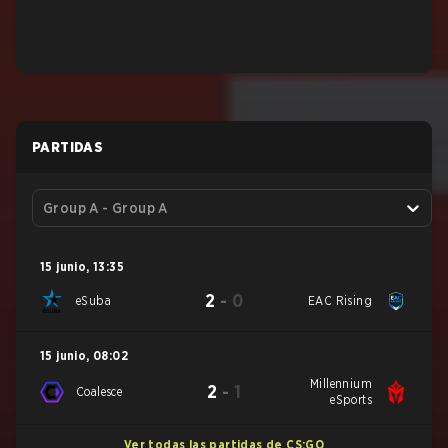
PARTIDAS
Group A - Group A
15 junio
,
13:35
2
-
0
eSuba
EAC Rising
15 junio
,
08:02
Millennium
2
-
1
Coalesce
eSports
Ver todas las partidas de CS:GO