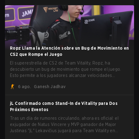
Ropz Llama la Atención sobre un Bug de Movimiento en
CS2 que Rompe el Juego
El superestrella de CS2 de Team Vitality, Ropz, ha
descubierto un bug de movimiento que rompe el juego.
Esto permite a los jugadores alcanzar velocidades
extremas explotando el sistema subtick.
6 ago.
Ganesh Jadhav
jL Confirmado como Stand-In de Vitality para Dos
Próximos Eventos
Tras un día de rumores circulando, ahora es oficial: el
exjugador de Natus Vincere y MVP ganador de Major
Justinas "jL" Lekavičius jugará para Team Vitality en
BLAST Open Porto y PGL Masters Bucharest. El riflero