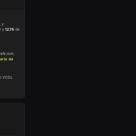
or y
12.1%
de
rafe.com,
ario de
Ds,