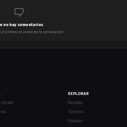
n no hay comentarios
 sé el primero en comenzar la conversación!
A
EXPLORAR
 Strafe
Partidas
nos
Torneos
Equipos