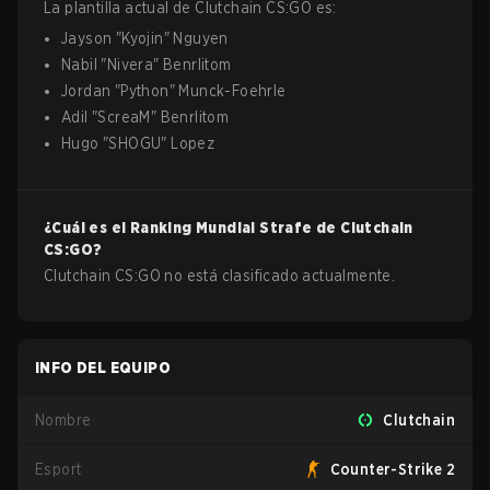
La plantilla actual de
Clutchain
CS:GO
es:
Jayson
"
Kyojin
"
Nguyen
Nabil
"
Nivera
"
Benrlitom
Jordan
"
Python
"
Munck-Foehrle
Adil
"
ScreaM
"
Benrlitom
Hugo
"
SHOGU
"
Lopez
¿Cuál es el Ranking Mundial Strafe de
Clutchain
CS:GO
?
Clutchain CS:GO no está clasificado actualmente.
INFO DEL EQUIPO
Nombre
Clutchain
Esport
Counter-Strike 2