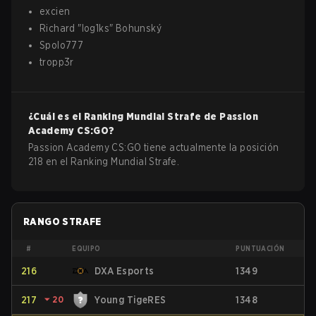
excien
Richard
"
log1ks
"
Bohunský
Spolo777
tropp3r
¿Cuál es el Ranking Mundial Strafe de
Passion
Academy
CS:GO
?
Passion Academy CS:GO tiene actualmente la posición
218 en el Ranking Mundial Strafe.
RANGO STRAFE
#
EQUIPO
PUNTUACIÓN
216
DXA Esports
1349
217
⏷
20
Young TigeRES
1348