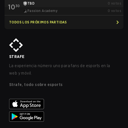
TBD
0
votos
10
30
Passion Academy
0
votos
TODOS LOS PRÓXIMOS PARTIDAS
STRAFE
La experiencia número uno para fans de esports en la
web y móvil.
Strafe, todo sobre esports