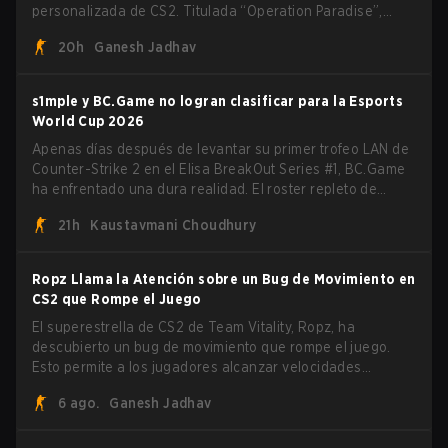
personalizada de CS2. Titulada “Operation Paradise”,
cuenta con cinco modos de juego únicos, battle pass,
20h
Ganesh Jadhav
misiones, cosméticos y más.
s1mple y BC.Game no logran clasificar para la Esports
World Cup 2026
Apenas días después de levantar su primer trofeo LAN de
Counter-Strike 2 en el Elisa BreakOut Series #1, BC.Game
ha enfrentado una dura realidad. El roster repleto de
estrellas, que recientemente aseguró una victoria que
21h
Kaustavmani Choudhury
generó impulso, ha sido eliminado de su siguiente salida.
Ropz Llama la Atención sobre un Bug de Movimiento en
CS2 que Rompe el Juego
El superestrella de CS2 de Team Vitality, Ropz, ha
descubierto un bug de movimiento que rompe el juego.
Esto permite a los jugadores alcanzar velocidades
extremas explotando el sistema subtick.
6 ago.
Ganesh Jadhav