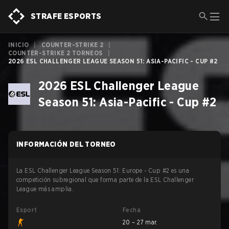
STRAFE ESPORTS
INICIO
|
COUNTER-STRIKE 2
|
COUNTER-STRIKE 2 TORNEOS
|
2026 ESL CHALLENGER LEAGUE SEASON 51: ASIA-PACIFIC - CUP #2
2026 ESL Challenger League
Season 51: Asia-Pacific - Cup #2
INFORMACIÓN DEL TORNEO
La ESL Challenger League Season 51: Europe - Cup #2 es una
competición subregional que forma parte de la ESL Challenger
League más amplia.
Esport
Fecha
20 – 27 mar.