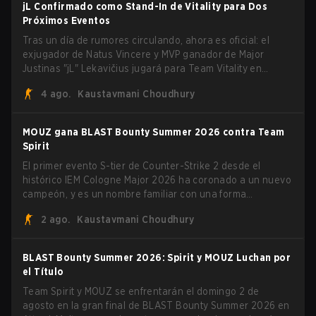
jL Confirmado como Stand-In de Vitality para Dos
Próximos Eventos
Tras un día de rumores circulando, ahora es oficial: el
exjugador de Natus Vincere y MVP ganador de Major
Justinas "jL" Lekavičius jugará para Team Vitality en
BLAST Open Porto y PGL Masters Bucharest. El riflero
4 ago.
Kaustavmani Choudhury
lituano dio la noticia él mismo en stream, bromeando:
"Finalmente no tengo que ocultar el hecho de que puedo
jugar con ZywOo, ropz, mezii, apEX, flameZ, MrBaldGuy",
MOUZ gana BLAST Bounty Summer 2026 contra Team
burlándose del head coach de Vitality Rémy "XTQZZZ"
Spirit
Quoniam en el proceso.
El primer evento S-tier de Counter-Strike 2 desde el
histórico IEM Cologne Major 2026 ha coronado a un nuevo
campeón, y es un nombre familiar con una forma
desconocida. MOUZ, recién salido de movimientos en el
2 ago.
Kaustavmani Choudhury
roster y cambios de roles, arrolló a Team Spirit en una
serie dominante 3-1 para levantar el trofeo BLAST Bounty
Summer 2026.
BLAST Bounty Summer 2026: Spirit y MOUZ Luchan por
el Título
Team Spirit y MOUZ se enfrentarán el domingo 2 de
agosto en la gran final de BLAST Bounty Summer 2026 en