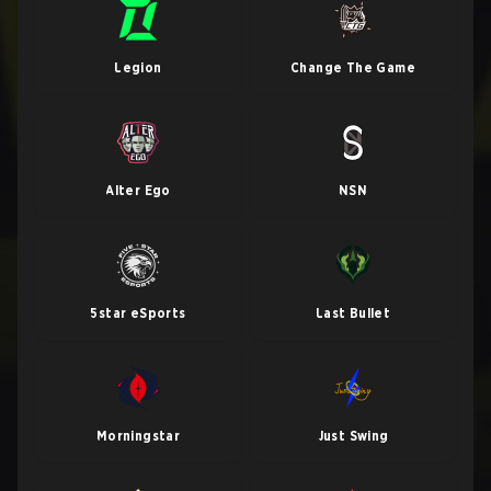
Legion
Change The Game
Alter Ego
NSN
5star eSports
Last Bullet
Morningstar
Just Swing