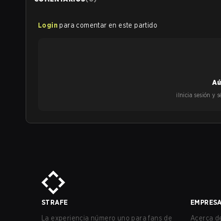
Login
para comentar en este partido
Aú
¡Inicia sesión y
STRAFE
EMPRES
La experiencia número uno para fans de
Acerca de