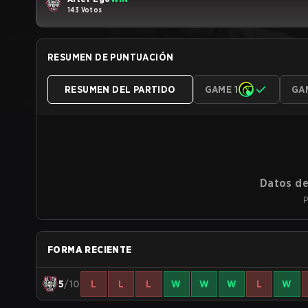
143 Votos
RESUMEN DE PUNTUACIÓN
RESUMEN DEL PARTIDO
GAME 1
GA
Datos de
P
FORMA RECIENTE
5
/10
L
L
L
W
W
W
L
W