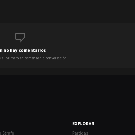
n no hay comentarios
 sé el primero en comenzar la conversación!
A
EXPLORAR
 Strafe
Partidas