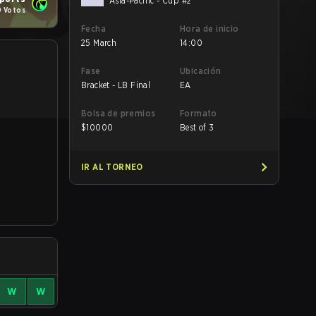
Asia-Pacific - Cup #2
9 Votos
Fecha
Hora de inicio
25 March
14:00
Fase
Ubicación
Bracket - LB Final
EA
Bolsa de premios
Formato
$
10000
Best of 3
IR AL TORNEO
W
W