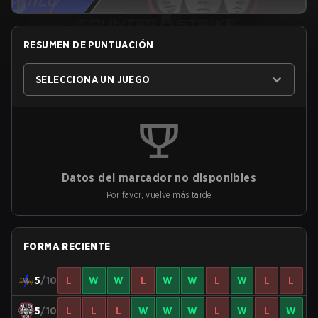
RESUMEN DE PUNTUACIÓN
SELECCIONA UN JUEGO
Datos del marcador no disponibles
Por favor, vuelve más tarde
FORMA RECIENTE
5
/10
L
W
W
L
W
W
L
W
L
L
5
/10
L
L
L
W
W
W
L
W
L
W