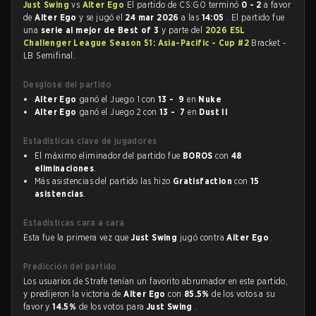
Just Swing
vs
Alter Ego
El partido de CS:GO terminó
0 - 2
a favor
de
Alter Ego
y se jugó el
24 mar 2026
a las
14:05
. El partido fue
una
serie al mejor de Best of 3
y parte del
2026 ESL
Challenger League Season 51: Asia-Pacific - Cup #2
Bracket -
LB Semifinal.
Desglose del partido
Alter Ego
ganó el Juego 1 con
13 - 9
en
Nuke
Alter Ego
ganó el Juego 2 con
13 - 7
en
Dust II
Estadísticas clave de jugadores
El máximo eliminador del partido fue
BOROS
con
48
eliminaciones
.
Más asistencias del partido las hizo
Gratisfaction
con
15
asistencias
.
Estadísticas cara a cara
Esta fue la primera vez que
Just Swing
jugó contra
Alter Ego
.
Predicción del partido
Los usuarios de Strafe tenían un favorito abrumador en este partido,
y predijeron la victoria de
Alter Ego
con
85.5%
de los votos a su
favor y
14.5%
de los votos para
Just Swing
.