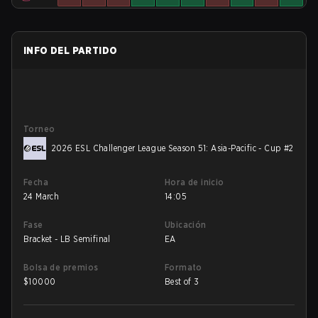
INFO DEL PARTIDO
Torneo
2026 ESL Challenger League Season 51: Asia-Pacific - Cup #2
Fecha
Hora de inicio
24 March
14:05
Fase
Ubicación
Bracket - LB Semifinal
EA
Bolsa de premios
Formato
$
10000
Best of 3