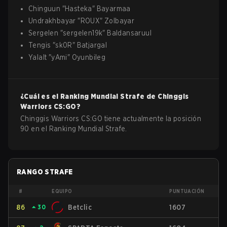
Chinguun
"
Hasteka
"
Bayarmaa
Undrakhbayar
"
ROUX
"
Zolbayar
Sergelen
"
sergelen19k
"
Baldansaruul
Tengis
"
sk0R
"
Batjargal
Yalalt
"
yAmi
"
Oyunbileg
¿Cuál es el Ranking Mundial Strafe de
Chinggis
Warriors
CS:GO
?
Chinggis Warriors CS:GO tiene actualmente la posición
90 en el Ranking Mundial Strafe.
RANGO STRAFE
#
EQUIPO
PUNTUACIÓN
86
⏶
30
Betclic
1607