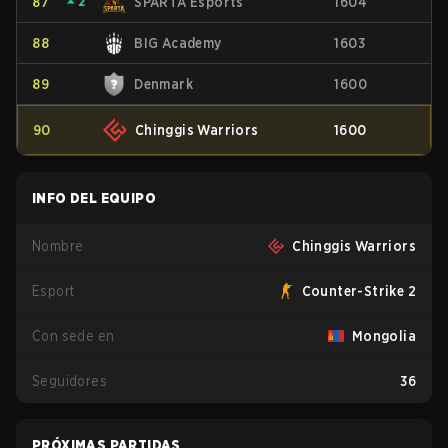
87
⏶
2
SPARTA Esports
1604
88
BIG Academy
1603
89
Denmark
1600
90
Chinggis Warriors
1600
INFO DEL EQUIPO
Nombre
Chinggis Warriors
Esport
Counter-Strike 2
Con sede en
Mongolia
Seguidores
36
PRÓXIMAS PARTIDAS