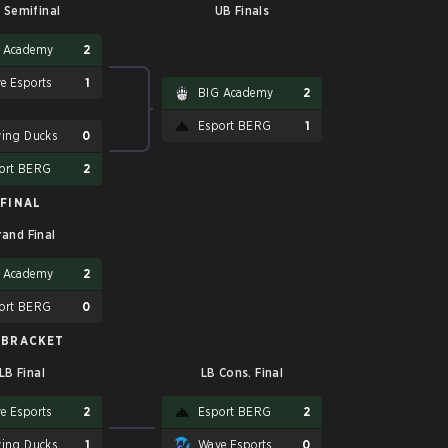
 Semifinal
UB Finals
 Academy
2
e Esports
1
BIG Academy
2
Esport BERG
1
ying Ducks
0
ort BERG
2
FINAL
rand Final
 Academy
2
ort BERG
0
 BRACKET
LB Final
LB Cons. Final
e Esports
2
Esport BERG
2
ying Ducks
1
Wave Esports
0