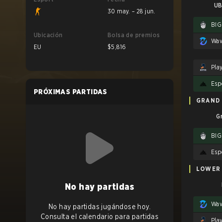
UB
30 may. – 28 jun.
BIG
Ubicación
Bolsa de premios
Wav
EU
$5,816
Pla
Esp
PRÓXIMAS PARTIDAS
GRAND 
G
BIG
Esp
LOWER
No hay partidas
Wav
No hay partidas jugándose hoy.
Consulta el calendario para partidas
Pla