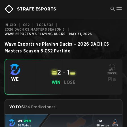
STRAFE ESPORTS
INICIO
|
CS2
|
TORNEOS
|
2026 DACH CS MASTERS SEASON 5
|
WAVE ESPORTS VS PLAYING DUCKS - MAY 31, 2026
Wave Esports
vs
Playing Ducks
–
2026 DACH CS
Masters Season 5
CS2
Partido
2
-
1
Pla
WE
WIN
LOSE
-
-
VOTOS
124 Predicciones
WE
WIN
Pla
36 Votos
88 Votos