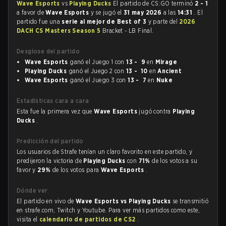
Wave Esports
vs
Playing Ducks
El partido de CS:GO terminó
2 - 1
a favor de
Wave Esports
y se jugó el
31 may 2026
a las
14:31
. El
partido fue una
serie al mejor de Best of 3
y parte del
2026
DACH CS Masters Season 5
Bracket - LB Final.
Desglose del partido
Wave Esports
ganó el Juego 1 con
13 - 9
en
Mirage
Playing Ducks
ganó el Juego 2 con
13 - 10
en
Ancient
Wave Esports
ganó el Juego 3 con
13 - 7
en
Nuke
Estadísticas cara a cara
Esta fue la primera vez que
Wave Esports
jugó contra
Playing
Ducks
.
Predicción del partido
Los usuarios de Strafe tenían un claro favorito en este partido, y
predijeron la victoria de
Playing Ducks
con
71%
de los votos a su
favor y
29%
de los votos para
Wave Esports
.
Dónde ver
El partido en vivo de
Wave Esports vs Playing Ducks
se transmitió
en strafe.com, Twitch y Youtube. Para ver más partidos como este,
visita el
calendario de partidos de CS2
.