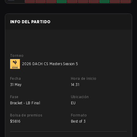
INFO DEL PARTIDO
Torneo
2026 DACH CS Masters Season 5
Fecha
Hora de inicio
31 May
14:31
Fase
Ubicación
Bracket - LB Final
EU
Bolsa de premios
Formato
$
5816
Best of 3