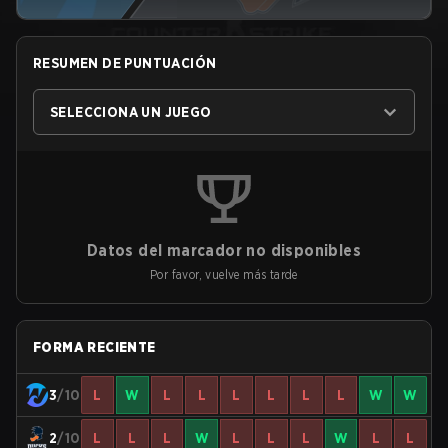
RESUMEN DE PUNTUACIÓN
SELECCIONA UN JUEGO
Datos del marcador no disponibles
Por favor, vuelve más tarde
FORMA RECIENTE
3
/10
L
W
L
L
L
L
L
L
W
W
2
/10
L
L
L
W
L
L
L
W
L
L