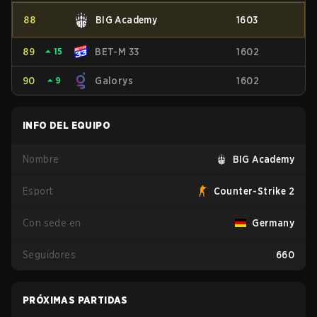
88
BIG Academy
1603
89
⏶
15
BET-M 33
1602
90
⏶
9
Galorys
1602
INFO DEL EQUIPO
Nombre
BIG Academy
Esport
Counter-Strike 2
Con sede en
Germany
Seguidores
660
PRÓXIMAS PARTIDAS