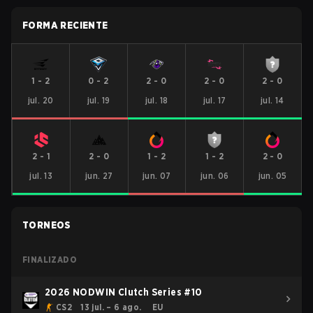
FORMA RECIENTE
1
-
2
0
-
2
2
-
0
2
-
0
2
-
0
jul. 20
jul. 19
jul. 18
jul. 17
jul. 14
2
-
1
2
-
0
1
-
2
1
-
2
2
-
0
jul. 13
jun. 27
jun. 07
jun. 06
jun. 05
TORNEOS
FINALIZADO
2026 NODWIN Clutch Series #10
CS2
13 jul. – 6 ago.
EU