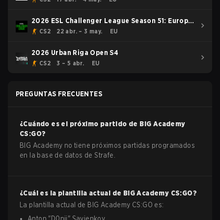
2026 ESL Challenger League Season 51: Europe
- Cup #4
CS2
22 abr. – 3 may.
EU
2026 Urban Riga Open S4
CS2
3 – 5 abr.
EU
PREGUNTAS FRECUENTES
¿Cuándo es el próximo partido de
BIG Academy
CS:GO
?
BIG Academy no tiene próximos partidas programados
en la base de datos de Strafe.
¿Cuál es la plantilla actual de
BIG Academy
CS:GO
?
La plantilla actual de
BIG Academy
CS:GO
es:
Anton
"
D0nii
"
Savienkov