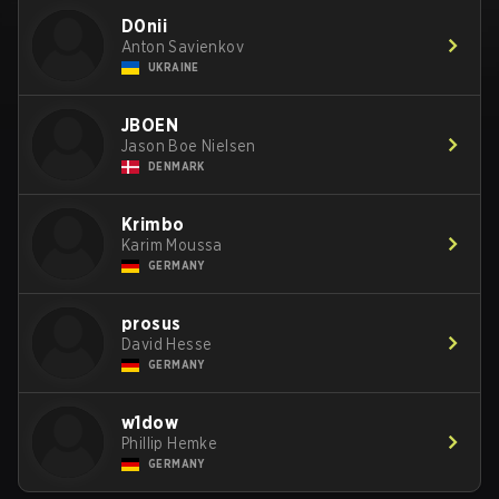
D0nii
Anton Savienkov
UKRAINE
JBOEN
Jason Boe Nielsen
DENMARK
Krimbo
Karim Moussa
GERMANY
prosus
David Hesse
GERMANY
w1dow
Phillip Hemke
GERMANY