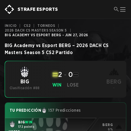
STRAFE ESPORTS
INICIO
|
CS2
|
TORNEOS
|
2026 DACH CS MASTERS SEASON 5
|
BIG ACADEMY VS ESPORT BERG - JUN 27, 2026
BIG Academy
vs
Esport BERG
–
2026 DACH CS
Masters Season 5
CS2
Partido
2
-
0
BERG
BIG
WIN
LOSE
Clasificación #88
-
TU PREDICCIÓN
157 Predicciones
BIG
WIN
BERG
172 points
6%