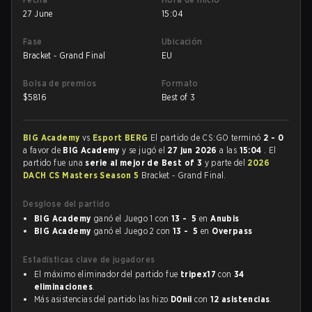
27 June
15:04
Fase
Ubicación
Bracket - Grand Final
EU
Bolsa de premios
Formato
$
5816
Best of 3
BIG Academy
vs
Esport BERG
El partido de CS:GO terminó
2 - 0
a favor de
BIG Academy
y se jugó el
27 jun 2026
a las
15:04
. El
partido fue una
serie al mejor de Best of 3
y parte del
2026
DACH CS Masters Season 5
Bracket - Grand Final.
Desglose del partido
BIG Academy
ganó el Juego 1 con
13 - 5
en
Anubis
BIG Academy
ganó el Juego 2 con
13 - 5
en
Overpass
Estadísticas clave de jugadores
El máximo eliminador del partido fue
tripex17
con
34
eliminaciones
.
Más asistencias del partido las hizo
D0nii
con
12 asistencias
.