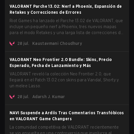
VALORANT Parche 13.02: Nerf a Phoenix, Expansión de
Retakes y Correcciones de Errores
Riot Games ha lanzado el Parche 13.02 de VALORANT, que
incluye un pequeño nerf a Phoenix, tres nuevos mapas
para el modo Retakes y una larga lista de correcciones de
errores en agentes y mapas. La actualización también
28 jul.
Kaustavmani Choudhury
confirma un retraso para el muy esperado modo AROS:
Replication.
VALORANT Neo Frontier 2.0 Bundle: Skins, Precio
Esperado, Fecha de Lanzamiento y Más
VALORANT reveló la colección Neo Frontier 2.0, que
llegará en el Patch 13.02 con skins para Vandal, Shorty y
un melee Lasso.
28 jul.
Adarsh J. Kumar
NAVI Suspende a Ardiis Tras Comentarios Transfóbicos
en VALORANT Game Changers
La comunidad competitiva de VALORANT recientemente
se vio envuelta en una controversia que involucra al