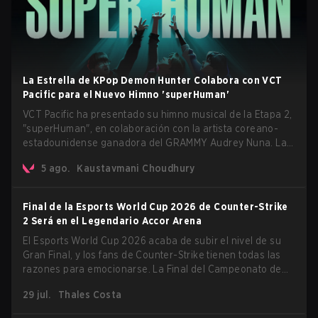
La Estrella de KPop Demon Hunter Colabora con VCT
Pacific para el Nuevo Himno 'superHuman'
VCT Pacific ha presentado su himno musical de la Etapa 2,
"superHuman", en colaboración con la artista coreano-
estadounidense ganadora del GRAMMY Audrey Nuna. La
canción estará disponible en todas las principales
5 ago.
Kaustavmani Choudhury
plataformas de streaming a nivel mundial el 7 de agosto,
mientras que VCT Pacific estrenará simultáneamente el
video musical oficial en su canal de YouTube el mismo día.
Final de la Esports World Cup 2026 de Counter-Strike
2 Será en el Legendario Accor Arena
El Esports World Cup 2026 acaba de subir el nivel de su
Gran Final, y los fans de Counter-Strike tienen todas las
razones para emocionarse. La Final del Campeonato de
Counter-Strike 2 del torneo se llevará a cabo en el
29 jul.
Thales Costa
histórico Accor Arena de París, marcando el capítulo final
del evento de esports más grande del mundo.