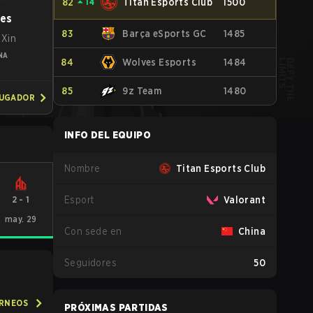
82
⏶
14
Titan Esports Club
1500
res
83
Barça eSports GC
1485
 Xin
NA
84
Wolves Esports
1484
85
9z Team
1480
JUGADOR
INFO DEL EQUIPO
Nombre
Titan Esports Club
2
-
1
Esport
Valorant
may. 29
Con sede en
China
Seguidores
50
ORNEOS
PRÓXIMAS PARTIDAS