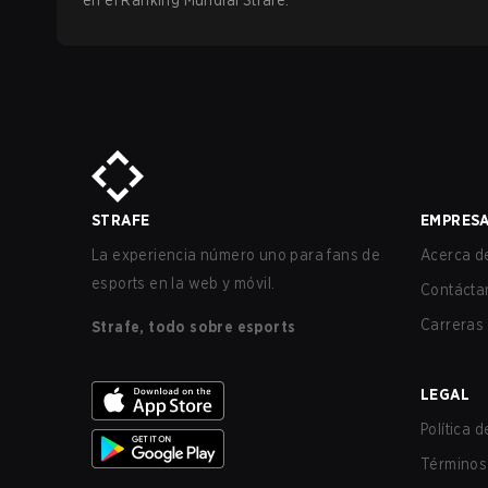
en el Ranking Mundial Strafe.
STRAFE
EMPRES
La experiencia número uno para fans de
Acerca de
esports en la web y móvil.
Contácta
Carreras
Strafe, todo sobre esports
LEGAL
Política 
Términos 