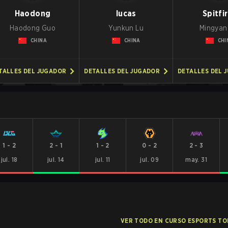
Haodong
lucas
Spitfi
Haodong Guo
Yunkun Lu
Mingyan
CHINA
CHINA
CHI
TALLES DEL JUGADOR
DETALLES DEL JUGADOR
DETALLES DEL 
1
-
2
2
-
1
1
-
2
0
-
2
2
-
3
jul. 18
jul. 14
jul. 11
jul. 09
may. 31
VER TODO EN CURSO ESPORTS T