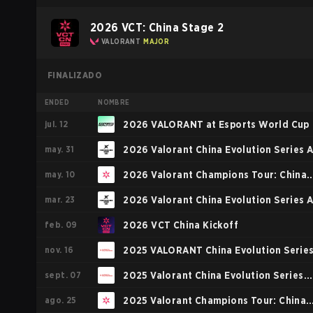
2026 VCT: China Stage 2
VALORANT
MAJOR
FINALIZADO
ENDED
NOMBRE
jul. 12
2026 VALORANT at Esports World Cup
may. 31
2026 Valorant China Evolution Series A
may. 10
2
2026 Valorant Champions Tour: China
mar. 23
Stage 1
2026 Valorant China Evolution Series A
feb. 09
1
2026 VCT China Kickoff
nov. 16
2025 VALORANT China Evolution Serie
sept. 07
Epilogue
2025 Valorant China Evolution Series
ago. 25
Act-3
2025 Valorant Champions Tour: China