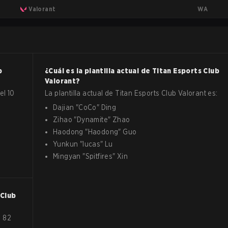
WA
Valorant
b
¿Cuál es la plantilla actual de
Titan Esports Club
Valorant
?
el 10
La plantilla actual de
Titan Esports Club
Valorant
es:
Dajian
"
CoCo
"
Ding
Zihao
"
Dynamite
"
Zhao
Haodong
"
Haodong
"
Guo
Yunkun
"
lucas
"
Lu
Mingyan
"
Spitfires
"
Xin
 Club
n 82