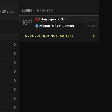
LUNES
–
10 AGOSTO
 – 23 ago.
Titan Esports Club
1
votar
10
00
Dragon Ranger Gaming
7
votos
TODOS LOS PRÓXIMOS PARTIDAS