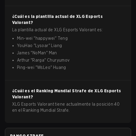
¿Cuál es la plantilla actual de
XLG Esports
Valorant
?
La plantilla actual de
XLG Esports
Valorant
es:
Min-wei
"
happywei
"
Teng
YouHao
"
Lysoar
"
Liang
James
"
NoMan
"
Man
Arthur
"
Rarga
"
Churyumov
Ping-wei
"
WsLeo
"
Huang
¿Cuál es el Ranking Mundial Strafe de
XLG Esports
Valorant
?
XLG Esports Valorant tiene actualmente la posición 40
en el Ranking Mundial Strafe.