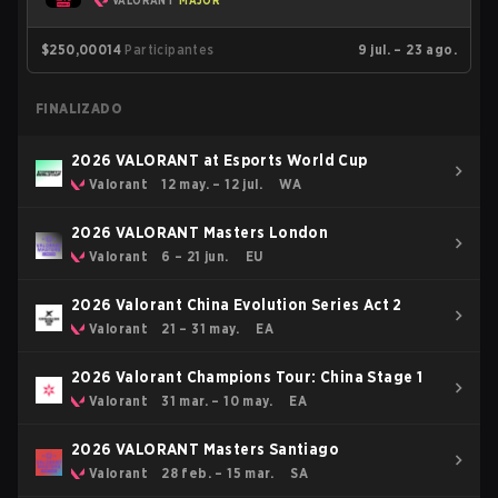
VALORANT
MAJOR
$250,000
14
Participantes
9 jul. – 23 ago.
FINALIZADO
2026 VALORANT at Esports World Cup
Valorant
12 may. – 12 jul.
WA
2026 VALORANT Masters London
Valorant
6 – 21 jun.
EU
2026 Valorant China Evolution Series Act 2
Valorant
21 – 31 may.
EA
2026 Valorant Champions Tour: China Stage 1
Valorant
31 mar. – 10 may.
EA
2026 VALORANT Masters Santiago
Valorant
28 feb. – 15 mar.
SA