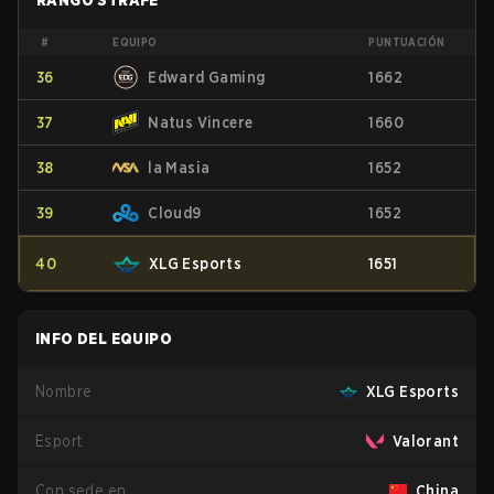
RANGO STRAFE
#
EQUIPO
PUNTUACIÓN
36
Edward Gaming
1662
37
Natus Vincere
1660
38
la Masia
1652
39
Cloud9
1652
40
XLG Esports
1651
INFO DEL EQUIPO
Nombre
XLG Esports
Esport
Valorant
Con sede en
China