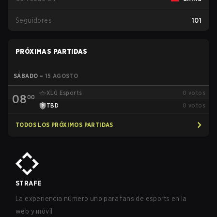
Seguidores
101
PRÓXIMAS PARTIDAS
SÁBADO
–
15 AGOSTO
XLG Esports
0
votos
08
00
TBD
0
votos
TODOS LOS PRÓXIMOS PARTIDAS
STRAFE
La experiencia número uno para fans de esports en la
web y móvil.