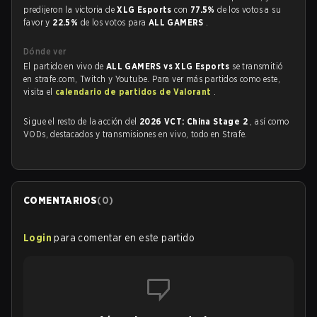
predijeron la victoria de
XLG Esports
con
77.5%
de los votos a su
favor y
22.5%
de los votos para
ALL GAMERS
.
Dónde ver
El partido en vivo de
ALL GAMERS vs XLG Esports
se transmitió
en strafe.com, Twitch y Youtube. Para ver más partidos como este,
visita el
calendario de partidos de Valorant
.
Sigue el resto de la acción del
2026 VCT: China Stage 2
, así como
VODs, destacados y transmisiones en vivo, todo en Strafe.
COMENTARIOS
(
0
)
Login
para comentar en este partido