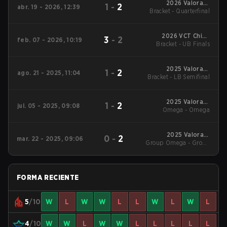
2026 Valorant
1
-
2
abr. 19 - 2026, 12:39
Bracket - Quarterfinal
Champions Tour:
China Stage 1
2026 VCT China
3
-
2
feb. 07 - 2026, 10:19
Bracket - UB Finals
Kickoff
2025 Valorant
1
-
2
ago. 21 - 2025, 11:04
Bracket - LB Semifinal
Champions Tour:
China Stage 2
2025 Valorant
1
-
2
jul. 05 - 2025, 09:08
Champions Tour:
Omega - Omega
China Stage 2
2025 Valorant
0
-
2
mar. 22 - 2025, 09:06
Group Omega - Group
Champions Tour:
China Stage 1
Omega
FORMA RECIENTE
5
/10
W
L
W
W
L
L
W
L
W
L
4
/10
W
W
L
W
W
L
L
L
L
L