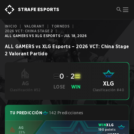
STRAFE ESPORTS
INICIO
|
VALORANT
|
TORNEOS
|
2026 VCT: CHINA STAGE 2
|
ALL GAMERS VS XLG ESPORTS - JUL 18, 2026
ALL GAMERS
vs
XLG Esports
–
2026 VCT: China Stage
2
Valorant
Partido
0
-
2
XLG
AG
LOSE
WIN
Clasificación #52
Clasificación #40
TU PREDICCIÓN
142 Predicciones
WIN
XLG
AG
190 points
23%