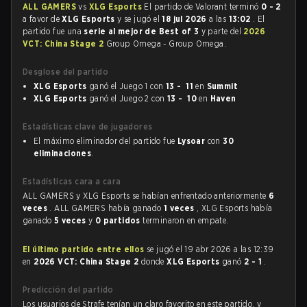
ALL GAMERS
vs
XLG Esports
El partido de Valorant terminó
0 - 2
a favor de
XLG Esports
y se jugó el
18 jul 2026
a las
13:02
. El
partido fue una
serie al mejor de Best of 3
y parte del
2026
VCT: China Stage 2
Group Omega - Group Omega.
Desglose del partido
XLG Esports
ganó el Juego 1 con
13 - 11
en
Summit
XLG Esports
ganó el Juego 2 con
13 - 10
en
Haven
Estadísticas clave de jugadores
El máximo eliminador del partido fue
Lysoar
con
30
eliminaciones
.
Estadísticas cara a cara
ALL GAMERS y XLG Esports se habían enfrentado anteriormente
6
veces
. ALL GAMERS había ganado
1 veces
, XLG Esports había
ganado
5 veces
y
0 partidos
terminaron en empate.
El último partido entre ellos
se jugó el 19 abr 2026 a las 12:39
en
2026 VCT: China Stage 2
donde
XLG Esports
ganó
2 - 1
.
Predicción del partido
Los usuarios de Strafe tenían un claro favorito en este partido, y