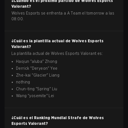
¿Cuándo es el próximo partido de
Wolves Esports
Valorant
?
Wolves Esports se enfrenta a A Team el tomorrow a las
08:00.
¿Cuál es la plantilla actual de
Wolves Esports
Valorant
?
La plantilla actual de
Wolves Esports
Valorant
es:
Haojun
"
aluba
"
Zhong
Derrick
"
Deryeon
"
Yee
Zhe-kai
"
Glacier
"
Liang
nothing
Chun-ting
"
Spring
"
Liu
Wang
"
yosemite
"
Lei
¿Cuál es el Ranking Mundial Strafe de
Wolves
Esports
Valorant
?