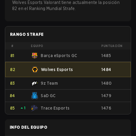
Wolves Esports Valorant tiene actualmente la posición
82 en el Ranking Mundial Strafe.
RANGO STRAFE
#
EQUIPO
PUNTUACIÓN
81
Barça eSports GC
1485
82
Wolves Esports
1484
83
9z Team
1480
84
SaD GC
1479
85
⏶
1
Trace Esports
1476
INFO DEL EQUIPO