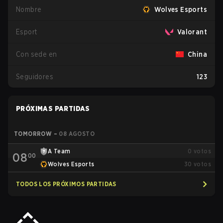
Nombre
Wolves Esports
Esport
Valorant
Con sede en
China
Seguidores
123
PRÓXIMAS PARTIDAS
TOMORROW
–
08 AGOSTO
A Team
0
votos
08
00
Wolves Esports
30
votos
TODOS LOS PRÓXIMOS PARTIDAS