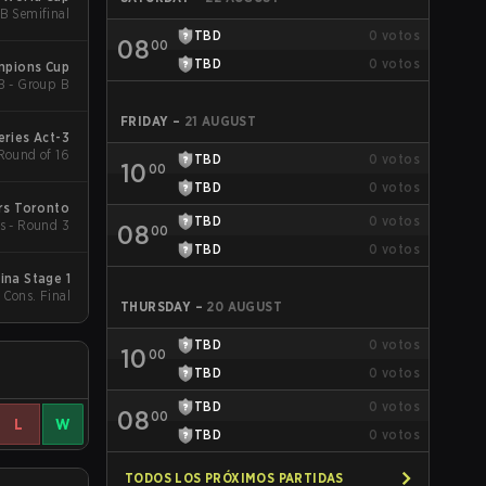
UB Semifinal
TBD
0
votos
08
00
TBD
0
votos
ampions Cup
B - Group B
FRIDAY
–
21 AUGUST
eries Act-3
 Round of 16
TBD
0
votos
10
00
TBD
0
votos
rs Toronto
TBD
0
votos
s - Round 3
08
00
TBD
0
votos
ina Stage 1
 Cons. Final
THURSDAY
–
20 AUGUST
TBD
0
votos
10
00
TBD
0
votos
TBD
0
votos
08
00
L
W
TBD
0
votos
TODOS LOS PRÓXIMOS PARTIDAS