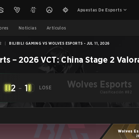
Apuestas De Esports
ores
Noticias
Artículos
2
|
BILIBILI GAMING VS WOLVES ESPORTS - JUL 11, 2026
rts
–
2026 VCT: China Stage 2
Valor
Wolves Esports
2
-
1
LOSE
Clasificación #82
Wolves Es
2