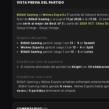
VISTA PREVIA DEL PARTIDO
Bilibili Gaming
vs
Wolves Esports
El partido de Valorant terminó
favor de
Bilibili Gaming
y se jugó el
11 jul 2026
a las
11:36
. El part
una
serie al mejor de Best of 3
y parte del
2026 VCT: China St
Group Omega - Group Omega.
Desglose del partido
Bilibili Gaming
ganó el Juego 1 con
13 - 9
en
Summit
Wolves Esports
ganó el Juego 2 con
13 - 4
en
Split
Bilibili Gaming
ganó el Juego 3 con
13 - 5
en
Lotus
Estadísticas clave de jugadores
El máximo eliminador del partido fue
Knight
con
34 eliminacio
Estadísticas cara a cara
Bilibili Gaming y Wolves Esports se habían enfrentado anteriorme
. Bilibili Gaming había ganado
6 veces
, Wolves Esports había g
veces
y
0 partidos
terminaron en empate.
COMENTARIOS
(
0
)