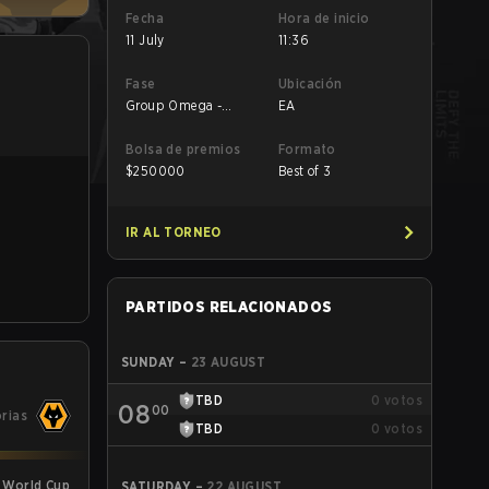
Fecha
Hora de inicio
11 July
11:36
Fase
Ubicación
Group Omega -
EA
Group Omega
Bolsa de premios
Formato
$
250000
Best of 3
IR AL TORNEO
PARTIDOS RELACIONADOS
SUNDAY
–
23 AUGUST
TBD
0
votos
08
00
orias
TBD
0
votos
 World Cup
SATURDAY
–
22 AUGUST