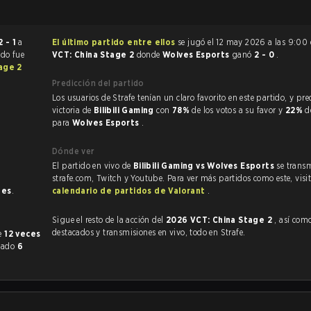
2 - 1
a
El último partido entre ellos
se jugó el 12 may 2026 a las 9:00
ido fue
VCT: China Stage 2
donde
Wolves Esports
ganó
2 - 0
.
age 2
Predicción del partido
Los usuarios de Strafe tenían un claro favorito en este partido, y predijeron la
victoria de
Bilibili Gaming
con
78%
de los votos a su favor y
22%
d
para
Wolves Esports
.
Dónde ver
El partido en vivo de
Bilibili Gaming vs Wolves Esports
se transm
strafe.com, Twitch y Youtube. Para ver más partidos como este, visit
nes
.
calendario de partidos de Valorant
.
Sigue el resto de la acción del
2026 VCT: China Stage 2
, así como VOD
destacados y transmisiones en vivo, todo en Strafe.
nte
12 veces
anado
6