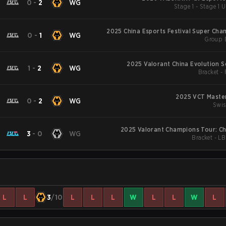
G
0
-
2
WG
Stage 1 - Stage 1 
2025 China Esports Festival Super Ch
G
0
-
1
WG
Group 
2025 Valorant China Evolution S
G
1
-
2
WG
Bracket -
2025 VCT Maste
G
0
-
2
WG
Swis
2025 Valorant Champions Tour: Ch
G
3
-
0
WG
Bracket - LB
L
L
3
/10
L
L
L
W
L
L
W
L