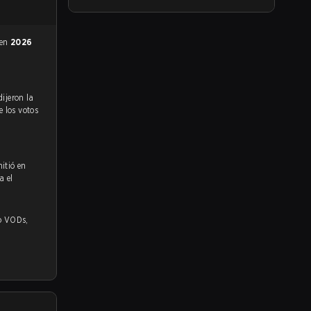
 en
2026
e los votos
itió en
a el
s,