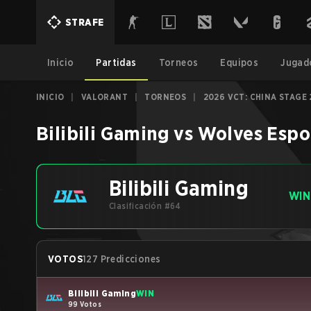
STRAFE
Inicio
Partidas
Torneos
Equipos
Jugad
INICIO
|
VALORANT
|
TORNEOS
|
2026 VCT: CHINA STAGE 
Bilibili Gaming
vs
Wolves Espo
Bilibili Gaming
WIN
Clasificación #64
VOTOS
127 Predicciones
Bilibili Gaming
WIN
99 Votos