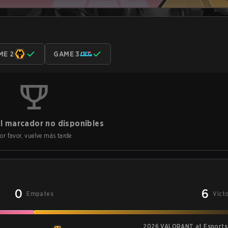
ME 2
GAME 3
l marcador no disponibles
or favor, vuelve más tarde
0
6
Empates
Vict
2026 VALORANT at Esports