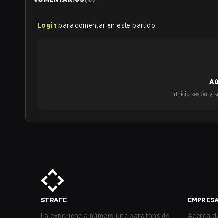
Login
para comentar en este partido
Aú
¡Inicia sesión y
STRAFE
EMPRES
La experiencia número uno para fans de
Acerca de