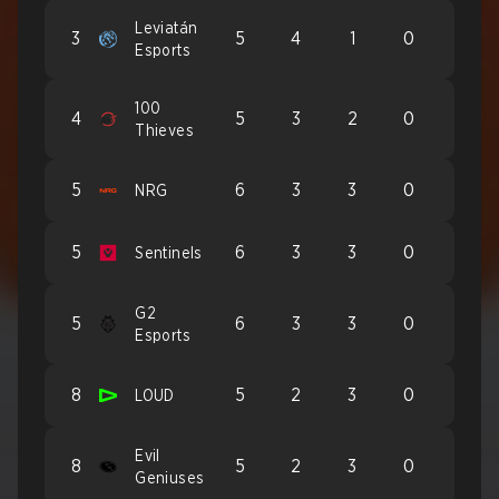
Leviatán
3
5
4
1
0
Esports
100
4
5
3
2
0
Thieves
5
6
3
3
0
NRG
5
6
3
3
0
Sentinels
G2
5
6
3
3
0
Esports
8
5
2
3
0
LOUD
Evil
8
5
2
3
0
Geniuses