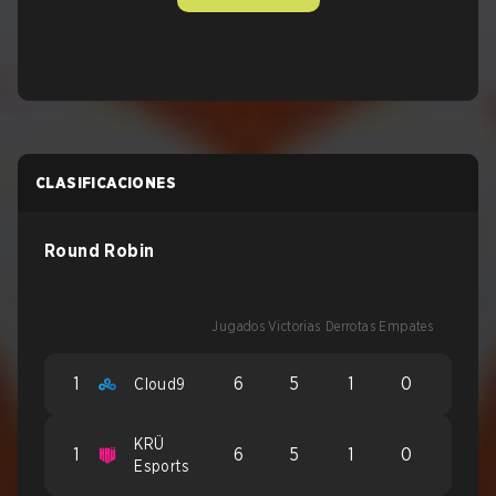
CLASIFICACIONES
Round Robin
Jugados
Victorias
Derrotas
Empates
1
6
5
1
0
Cloud9
KRÜ
1
6
5
1
0
Esports