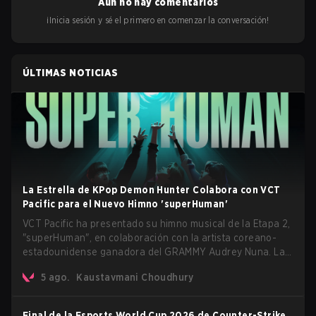
Aún no hay comentarios
¡Inicia sesión y sé el primero en comenzar la conversación!
ÚLTIMAS NOTICIAS
La Estrella de KPop Demon Hunter Colabora con VCT
Pacific para el Nuevo Himno 'superHuman'
VCT Pacific ha presentado su himno musical de la Etapa 2,
"superHuman", en colaboración con la artista coreano-
estadounidense ganadora del GRAMMY Audrey Nuna. La
canción estará disponible en todas las principales
5 ago.
Kaustavmani Choudhury
plataformas de streaming a nivel mundial el 7 de agosto,
mientras que VCT Pacific estrenará simultáneamente el
video musical oficial en su canal de YouTube el mismo día.
Final de la Esports World Cup 2026 de Counter-Strike