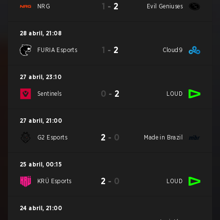
1
-
2
NRG
Evil Geniuses
28 abril
,
21:08
1
-
2
FURIA Esports
Cloud9
27 abril
,
23:10
0
-
2
Sentinels
LOUD
27 abril
,
21:00
2
-
0
G2 Esports
Made in Brazil
25 abril
,
00:15
2
-
0
KRÜ Esports
LOUD
24 abril
,
21:00