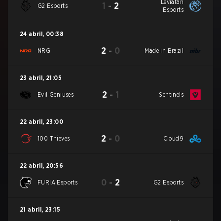
Leviatán
1
-
2
G2 Esports
Esports
24 abril
,
00:38
2
-
0
NRG
Made in Brazil
23 abril
,
21:05
2
-
1
Evil Geniuses
Sentinels
22 abril
,
23:00
2
-
0
100 Thieves
Cloud9
22 abril
,
20:56
0
-
2
FURIA Esports
G2 Esports
21 abril
,
23:15