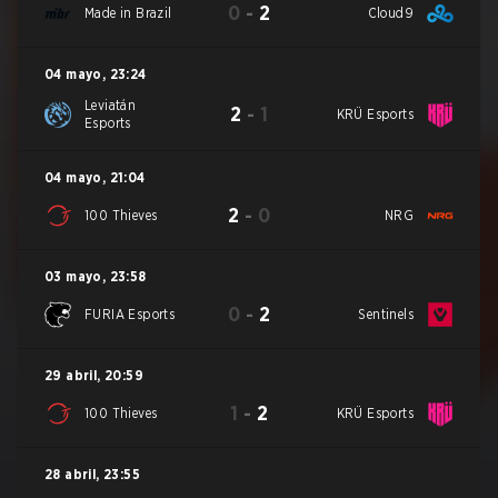
0
-
2
Made in Brazil
Cloud9
04 mayo
,
23:24
Leviatán
2
-
1
KRÜ Esports
Esports
04 mayo
,
21:04
2
-
0
100 Thieves
NRG
03 mayo
,
23:58
0
-
2
FURIA Esports
Sentinels
29 abril
,
20:59
1
-
2
100 Thieves
KRÜ Esports
28 abril
,
23:55