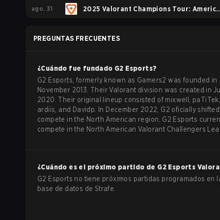
ago. 31
2025 Valorant Champions Tour: Americ
Stage 2
PREGUNTAS FRECUENTES
¿Cuándo fue fundado
G2 Esports
?
G2 Esports, formerly known as Gamers2 was founded in
November 2013. Their Valorant division was created in J
2020. Their original lineup consisted of mixwell, paTiTek,
ardiis, and Davidp. In December 2022, G2 oficially shifted
compete in the North American region. G2 Esports curren
compete in the North American Valorant Challengers Lea
¿Cuándo es el próximo partido de
G2 Esports
Valora
G2 Esports no tiene próximos partidas programados en l
base de datos de Strafe.