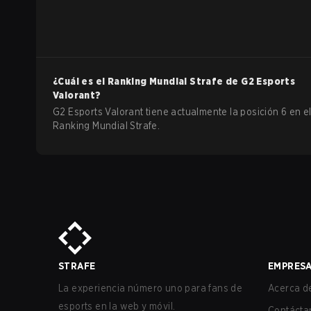
¿Cuál es el Ranking Mundial Strafe de
G2 Esports
Valorant
?
G2 Esports Valorant tiene actualmente la posición 6 en e
Ranking Mundial Strafe.
STRAFE
EMPRES
La experiencia número uno para fans de
Acerca de
esports en la web y móvil.
Contácta