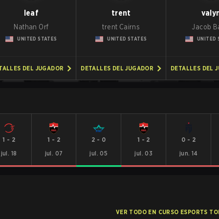
leaf
trent
valy
Nathan Orf
trent Cairns
Jacob B
UNITED STATES
UNITED STATES
UNITED 
TALLES DEL JUGADOR
DETALLES DEL JUGADOR
DETALLES DEL 
1
-
2
1
-
2
2
-
0
1
-
2
0
-
2
jul. 18
jul. 07
jul. 05
jul. 03
jun. 14
VER TODO EN CURSO ESPORTS T