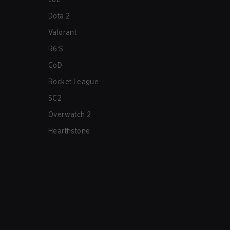
Dota 2
Valorant
R6:S
CoD
Rocket League
SC2
Overwatch 2
Hearthstone