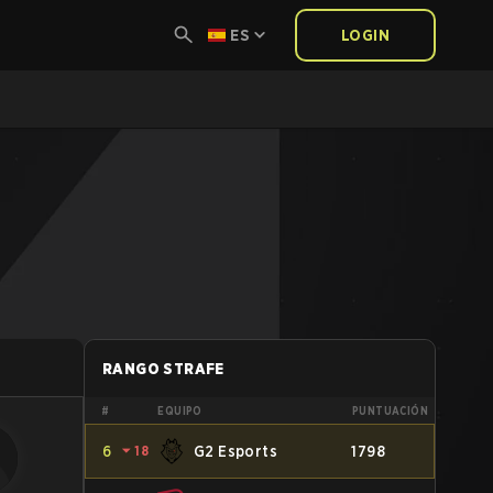
ES
LOGIN
RANGO STRAFE
#
EQUIPO
PUNTUACIÓN
6
⏷
18
G2 Esports
1798