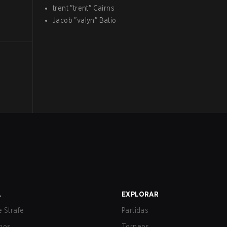
trent
"
trent
"
Cairns
Jacob
"
valyn
"
Batio
l
A
EXPLORAR
 Strafe
Partidas
nos
Torneos