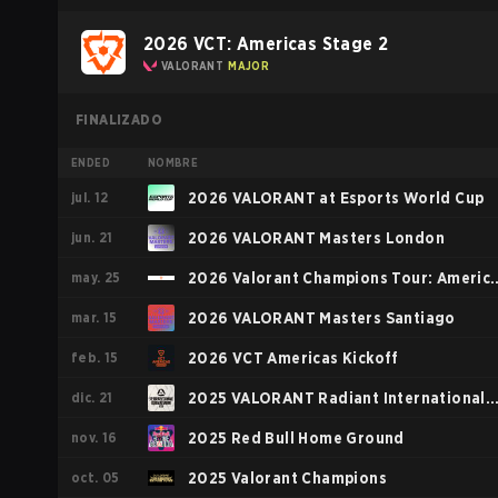
2026 VCT: Americas Stage 2
VALORANT
MAJOR
FINALIZADO
ENDED
NOMBRE
jul. 12
2026 VALORANT at Esports World Cup
jun. 21
2026 VALORANT Masters London
may. 25
2026 Valorant Champions Tour: Americ
mar. 15
Stage 1
2026 VALORANT Masters Santiago
feb. 15
2026 VCT Americas Kickoff
dic. 21
2025 VALORANT Radiant International
nov. 16
Invitational
2025 Red Bull Home Ground
oct. 05
2025 Valorant Champions