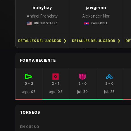
babybay
jawgemo
Andrej Francisty
Alexander Mor
UNITED STATES
CAMBODIA
DETALLES DEL JUGADOR
DETALLES DEL JUGADOR
DE
FORMA RECIENTE
0
-
2
2
-
1
2
-
0
2
-
0
ago. 07
ago. 02
jul. 30
jul. 25
TORNEOS
EN CURSO