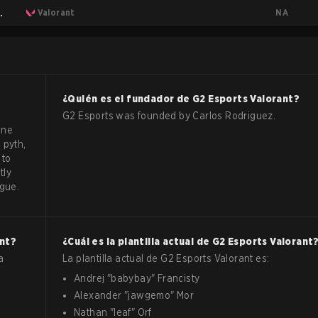
NA
as
Valorant
¿Quién es el fundador de
G2 Esports
Valorant
?
G2 Esports was founded by Carlos Rodriguez.
une
 pyth,
 to
tly
gue.
nt
?
¿Cuál es la plantilla actual de
G2 Esports
Valorant
a
La plantilla actual de
G2 Esports
Valorant
es:
Andrej
"
babybay
"
Francisty
Alexander
"
jawgemo
"
Mor
Nathan
"
leaf
"
Orf