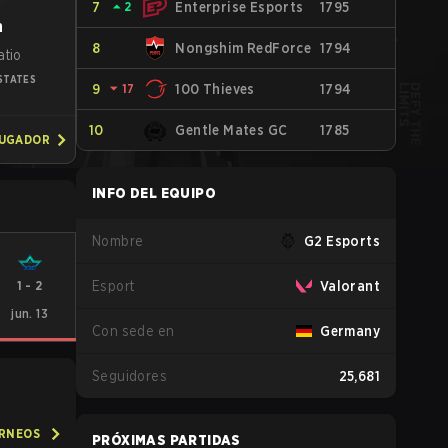
7
⏶
2
Enterprise Esports
1795
n
8
Nongshim RedForce
1794
atio
STATES
9
⏷
17
100 Thieves
1794
10
Gentle Mates GC
1785
JUGADOR
INFO DEL EQUIPO
Nombre
G2 Esports
1
-
2
Esport
Valorant
jun. 13
Con sede en
Germany
Seguidores
25,681
ORNEOS
PRÓXIMAS PARTIDAS