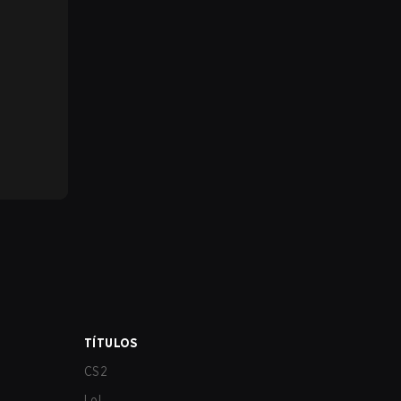
TÍTULOS
CS2
LoL