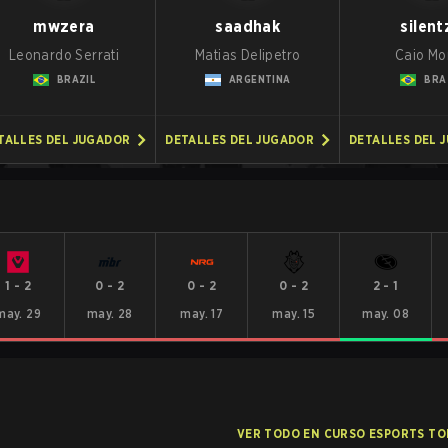
mwzera
saadhak
silent
Leonardo Serrati
Matias Delipetro
Caio Mo
BRAZIL
ARGENTINA
BRA
TALLES DEL JUGADOR
DETALLES DEL JUGADOR
DETALLES DEL 
1
-
2
0
-
2
0
-
2
0
-
2
2
-
1
may. 29
may. 28
may. 17
may. 15
may. 08
VER TODO EN CURSO ESPORTS T