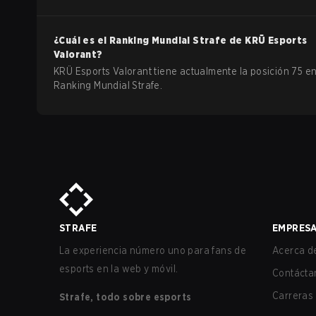
¿Cuál es el Ranking Mundial Strafe de
KRÜ Esports
Valorant
?
KRÜ Esports Valorant tiene actualmente la posición 75 en
Ranking Mundial Strafe.
STRAFE
EMPRES
La experiencia número uno para fans de
Acerca de
esports en la web y móvil.
Contácta
Carreras
Strafe, todo sobre esports