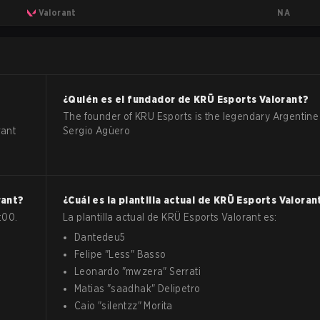
NA
Valorant
¿Quién es el fundador de
KRÜ Esports
Valorant
?
The founder of KRU Esports is the legendary Argentine 
rant
Sergio Agüero
rant
?
¿Cuál es la plantilla actual de
KRÜ Esports
Valoran
:00.
La plantilla actual de
KRÜ Esports
Valorant
es:
Dantedeu5
Felipe
"
Less
"
Basso
Leonardo
"
mwzera
"
Serrati
Matias
"
saadhak
"
Delipetro
Caio
"
silentzz
"
Morita