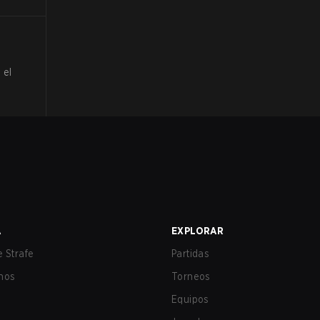
 el
A
EXPLORAR
 Strafe
Partidas
nos
Torneos
Equipos