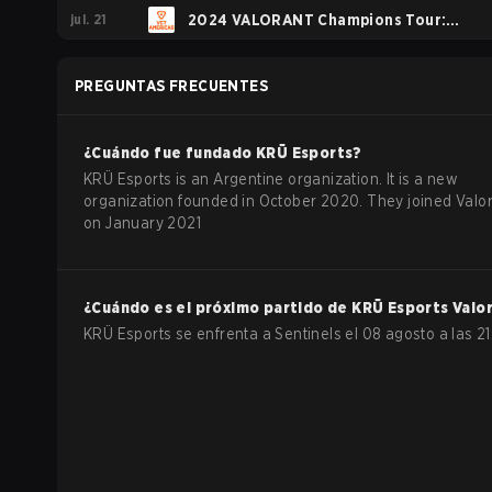
jul. 21
2024 VALORANT Champions Tour:
Americas League Stage 2
PREGUNTAS FRECUENTES
¿Cuándo fue fundado
KRÜ Esports
?
KRÜ Esports is an Argentine organization. It is a new
organization founded in October 2020. They joined Valo
on January 2021
¿Cuándo es el próximo partido de
KRÜ Esports
Valo
KRÜ Esports se enfrenta a Sentinels el 08 agosto a las 21