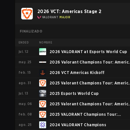
2026 VCT: Americas Stage 2
VALORANT
MAJOR
FINALIZADO
ENDED
NOMBRE
jul. 12
2026 VALORANT at Esports World Cup
may. 25
2026 Valorant Champions Tour: Americ
feb. 15
Stage 1
2026 VCT Americas Kickoff
ago. 31
2025 Valorant Champions Tour: Americ
jul. 13
Stage 2
2025 Esports World Cup
may. 06
2025 Valorant Champions Tour: Americ
feb. 08
Stage 1
2025 VALORANT Champions Tour:
ago. 25
Americas KICK-OFF
2024 VALORANT Champions