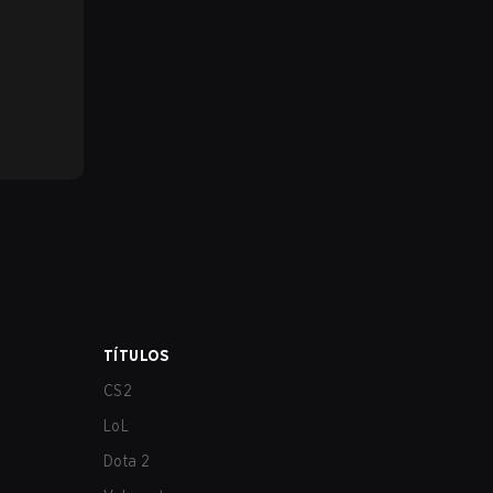
TÍTULOS
CS2
LoL
Dota 2