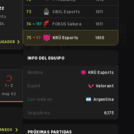
zz
73
S8UL Esports
1611
rita
74
⏶
157
FOKUS Sakura
1611
ZIL
75
⏷
37
KRÜ Esports
1610
JUGADOR
INFO DEL EQUIPO
Nombre
KRÜ Esports
1
-
2
Esport
Valorant
may. 02
Con sede en
Argentina
Seguidores
6,175
ORNEOS
PRÓXIMAS PARTIDAS