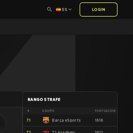
ES
LOGIN
RANGO STRAFE
#
EQUIPO
PUNTUACIÓN
71
Barça eSports
1616
72
T1 Academy
1612