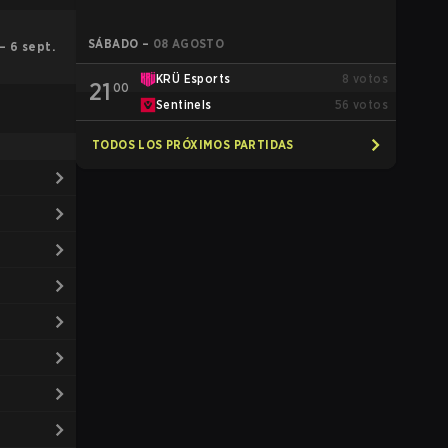
SÁBADO
–
08 AGOSTO
 – 6 sept.
KRÜ Esports
8
votos
21
00
Sentinels
56
votos
TODOS LOS PRÓXIMOS PARTIDAS