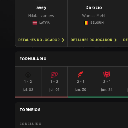
avey
Darxcio
Nikita Ivanovs
Waniss Mehl
LATVIA
BELGIUM
DETALHES DO JOGADOR
DETALHES DO JOGADOR
DE
FORMULÁRIO
1
-
2
1
-
2
2
-
1
2
-
1
jul. 02
jul. 01
jun. 30
jun. 24
TORNEIOS
CONCLUÍDO