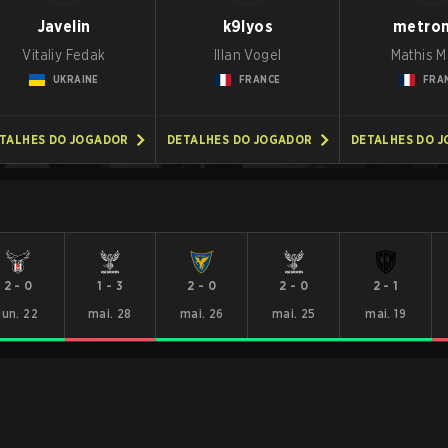
Javelin
k9lyos
metro
Vitaliy Fedak
Illan Vogel
Mathis M
UKRAINE
FRANCE
FRA
TALHES DO JOGADOR
DETALHES DO JOGADOR
DETALHES DO 
2
-
0
1
-
3
2
-
0
2
-
0
2
-
1
jun. 22
mai. 28
mai. 26
mai. 25
mai. 19