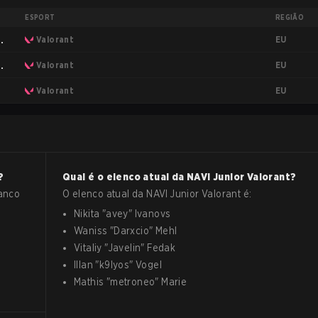
ESPORT
REGIÃO
EU
ge
Valorant
EU
ge
Valorant
EU
Valorant
?
Qual é o elenco atual da
NAVI Junior
Valorant
?
banco
O elenco atual da
NAVI Junior
Valorant
é:
Nikita
"
avey
"
Ivanovs
Waniss
"
Darxcio
"
Mehl
Vitaliy
"
Javelin
"
Fedak
Illan
"
k9lyos
"
Vogel
Mathis
"
metroneo
"
Marie