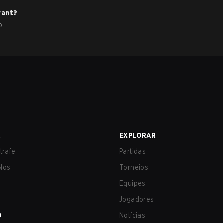
rant
?
o
A
EXPLORAR
trafe
Partidas
Nos
Torneios
Equipes
Jogadores
O
Notícias