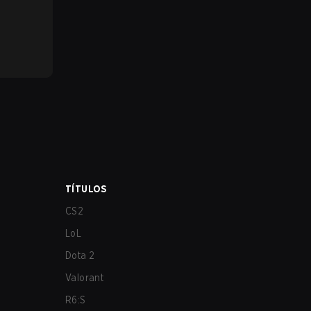
TÍTULOS
CS2
LoL
Dota 2
Valorant
R6:S