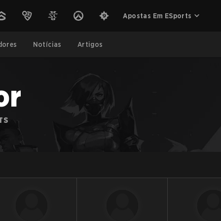
Apostas Em ESports
dores
Notícias
Artigos
or
TS