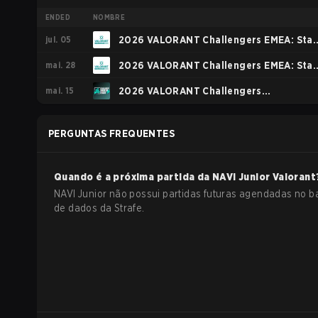
ENDED
NOMBRE
jul. 05
2026 VALORANT Challengers EMEA: Sta
mai. 28
3
2026 VALORANT Challengers EMEA: Sta
mai. 15
2
2026 VALORANT Challengers
NORTH//EAST: Stage 2
PERGUNTAS FREQUENTES
Quando é a próxima partida da
NAVI Junior
Valorant
NAVI Junior não possui partidas futuras agendadas no 
de dados da Strafe.