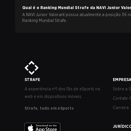
Qual é o Ranking Mundial Strafe da
NAVI Junior
Valo
A NAVI Junior Valorant possui atualmente a posição 36 n
Ranking Mundial Strafe.
STRAFE
EMPRES
A experiência nº1 dos fãs de eSports na
Sobre a S
web e em dispositivos móveis.
Contate-
Carreira
Strafe, tudo em eSports
JURÍDIC