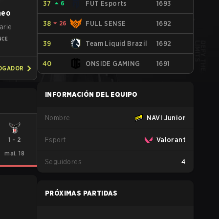
37
⏶
6
FUT Esports
1693
neo
38
⏷
26
FULL SENSE
1692
arie
NCE
39
Team Liquid Brazil
1692
40
ONSIDE GAMING
1691
JOGADOR
INFORMACIÓN DEL EQUIPO
Nombre
NAVI Junior
1
-
2
Esport
Valorant
mai. 18
Seguidores
4
PRÓXIMAS PARTIDAS