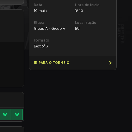
Data
Hora de início
19 maio
18:10
Etapa
Localização
Group A - Group A
EU
Formato
Best of 3
IR PARA O TORNEIO
W
W