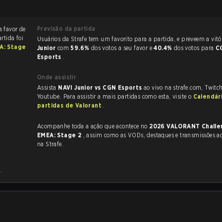
Previsão da partida
a favor de
artida foi
Usuários da Strafe tem um favorito para a partida, e 
A: Stage
Junior
com
59.6%
dos votos a seu favor e
40.4%
dos votos para
C
Esports
.
Onde assistir
Assista
NAVI Junior vs CGN Esports
ao vivo na strafe.com, Twitc
Youtube. Para assistir a mais partidas como esta, visite o
Calendár
partidas de Valorant
.
Acompanhe toda a ação que acontece no
2026 VALORANT Challe
EMEA: Stage 2
, assim como as VODs, destaques e transmissões ao vivo, tudo
na Strafe.
s
.