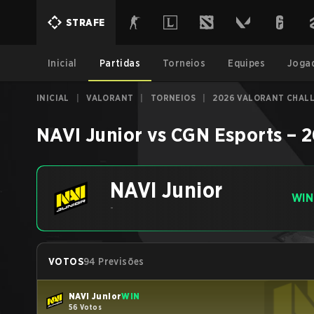
STRAFE
Inicial
Partidas
Torneios
Equipes
Joga
INICIAL
|
VALORANT
|
TORNEIOS
|
2026 VALORANT CHALL
NAVI Junior
vs
CGN Esports
–
2
NAVI Junior
WIN
-
VOTOS
94 Previsões
NAVI Junior
WIN
56 Votos