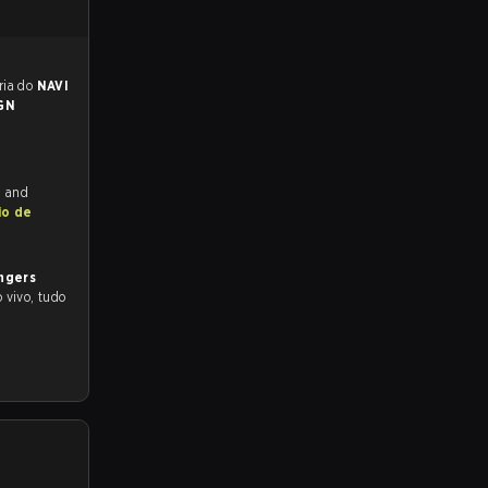
preveem a vitória do
NAVI
GN
h and
io de
ngers