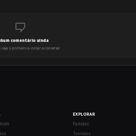
hum comentário ainda
 seja o primeiro a iniciar a conversa!
A
EXPLORAR
trafe
Partidas
Nos
Torneios