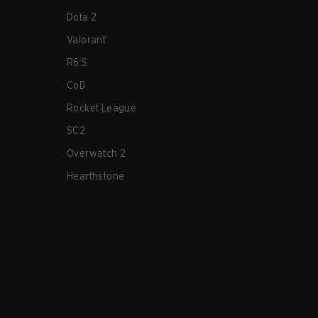
Dota 2
Valorant
R6:S
CoD
Rocket League
SC2
Overwatch 2
Hearthstone