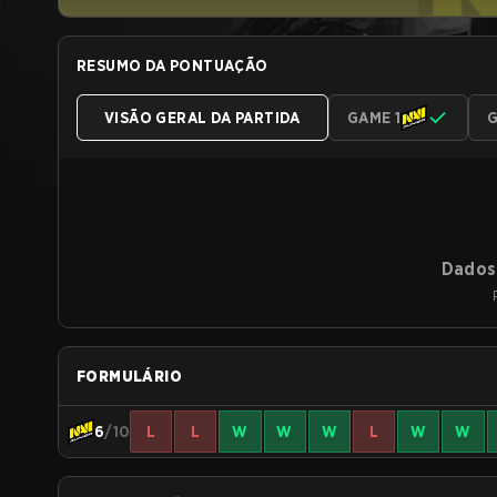
RESUMO DA PONTUAÇÃO
VISÃO GERAL DA PARTIDA
GAME 1
G
Dados 
FORMULÁRIO
6
/10
L
L
W
W
W
L
W
W