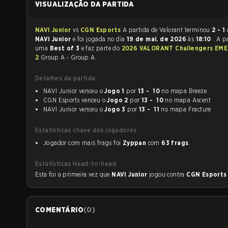
VISUALIZAÇÃO DA PARTIDA
NAVI Junior
vs
CGN Esports
A partida de Valorant terminou
2 - 1
NAVI Junior
e foi jogada no dia
19 de mai. de 2026
às
18:10
. A p
uma
Best of 3
e faz parte do
2026 VALORANT Challengers EME
2
Group A - Group A.
Detalhes da partida
NAVI Junior venceu o
Jogo 1
por
13 - 10
no mapa Breeze
CGN Esports venceu o
Jogo 2
por
13 - 10
no mapa Ascent
NAVI Junior venceu o
Jogo 3
por
13 - 11
no mapa Fracture
Estatísticas chave dos jogadores
Jogador com mais frags foi
Zyppan
com
63 frags
.
Estatísticas Head-to-head
Esta foi a primeira vez que
NAVI Junior
jogou contra
CGN Esport
COMENTÁRIO
(
0
)