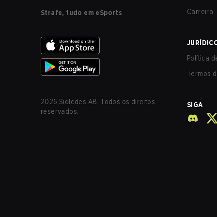
Carreira
Strafe, tudo em eSports
JURÍDIC
Política 
Termos d
2026
Sidledes AB. Todos os direitos
SIGA
reservados.