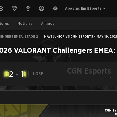
Apostas Em ESports
dores
Notícias
Artigos
ENGERS EMEA: STAGE 2
|
NAVI JUNIOR VS CGN ESPORTS - MAY 19, 202
026 VALORANT Challengers EMEA: 
CGN Esports
2
-
1
LOSE
-
CGN Es
3