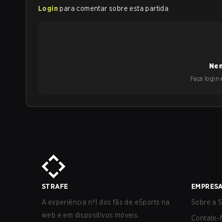
Login
para comentar sobre esta partida
Nen
Faça login e
STRAFE
EMPRES
A experiência nº1 dos fãs de eSports na
Sobre a S
web e em dispositivos móveis.
Contate-