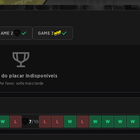
AME 2
GAME 3
do placar indisponíveis
Por favor, volte mais tarde
W
L
7
/10
L
L
W
L
W
W
W
W