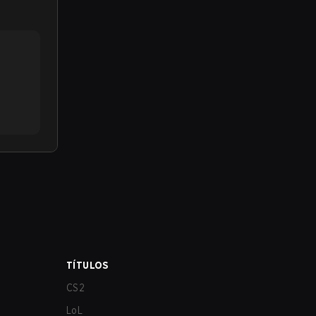
TÍTULOS
CS2
LoL