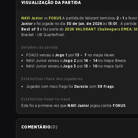
VISUALIZAÇÃO DA PARTIDA
NAVI Junior
vs
FOKUS
A partida de Valorant terminou
2 - 1
a favor
Junior
e foi jogada no dia
30 de jun. de 2026
às
15:01
. A partida
Best of 3
e faz parte do
2026 VALORANT Challengers EMEA: St
Bracket - UB Quarterfinal.
Detalhes da partida
FOKUS venceu o
Jogo 1
por
13 - 7
no mapa Haven
NAVI Junior venceu o
Jogo 2
por
16 - 14
no mapa Breeze
NAVI Junior venceu o
Jogo 3
por
13 - 10
no mapa Split
Estatísticas chave dos jogadores
Jogador com mais frags foi
Darxcio
com
59 frags
.
Estatísticas Head-to-head
Esta foi a primeira vez que
NAVI Junior
jogou contra
FOKUS
.
COMENTÁRIO
(
0
)