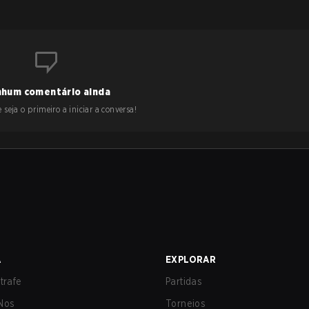
hum comentário ainda
 seja o primeiro a iniciar a conversa!
A
EXPLORAR
trafe
Partidas
Nos
Torneios