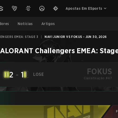
Apostas Em ESports
dores
Notícias
Artigos
ENGERS EMEA: STAGE 3
|
NAVI JUNIOR VS FOKUS - JUN 30, 2026
ALORANT Challengers EMEA: Stage
FOKUS
2
-
1
LOSE
Classificação #47