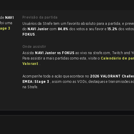
Previsão da partida
 de
NAVI
 foi uma
Usuários da Strafe tem um favorito absoluto para a partida, e preveem a vitória
age 3
do
NAVI Junior
com
84.8%
dos votos a seu favor e
15.2%
dos votos
FOKUS
.
Onde assistir
Assista
NAVI Junior vs FOKUS
ao vivo na strafe.com, Twitch and 
Para assistir a mais partidas como esta, visite o
Calendário de pa
Valorant
.
Acompanhe toda a ação que acontece no
2026 VALORANT Challe
EMEA: Stage 3
, assim como as VODs, destaques e transmissões ao vivo, tudo
na Strafe.