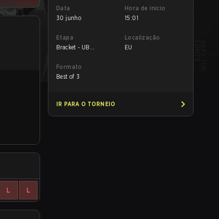
Data
Hora de início
30 junho
15:01
Etapa
Localização
Bracket - UB
EU
Quarterfinal
Formato
Best of 3
IR PARA O TORNEIO
L
L