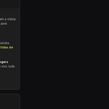
 para
Youtube.
rtidas de
ngers