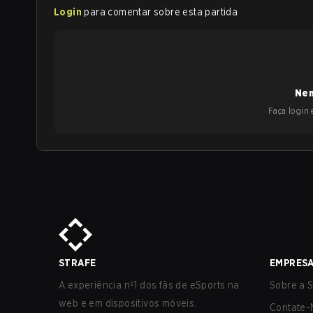
Login
para comentar sobre esta partida
Nen
Faça login e
STRAFE
EMPRES
A experiência nº1 dos fãs de eSports na
Sobre a S
web e em dispositivos móveis.
Contate-