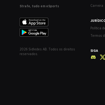
Carreira
Strafe, tudo em eSports
JURÍDIC
Política 
Termos d
2026
Sidledes AB. Todos os direitos
SIGA
reservados.