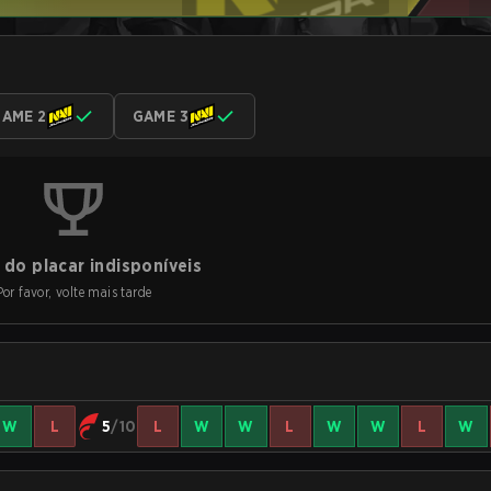
AME 2
GAME 3
do placar indisponíveis
Por favor, volte mais tarde
W
L
5
/10
L
W
W
L
W
W
L
W