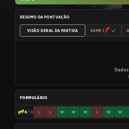
RESUMO DA PONTUAÇÃO
VISÃO GERAL DA PARTIDA
GAME 1
G
Dados 
FORMULÁRIO
6
/10
L
L
W
W
W
L
W
W