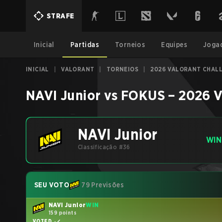
STRAFE
Inicial
Partidas
Torneios
Equipes
Joga
INICIAL
|
VALORANT
|
TORNEIOS
|
2026 VALORANT CHALL
NAVI Junior
vs
FOKUS
–
2026 V
NAVI Junior
WIN
Classificação #36
SEU VOTO
79 Previsões
NAVI Junior
WIN
159 points
VOTED