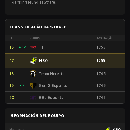
Ranking Mundial Strafe.
CLASSIFICAÇÃO DA STRAFE
#
EQUIPE
AVALIAÇÃO
16
⏶
12
T1
1755
17
M80
1755
18
Team Heretics
1745
19
⏶
4
Gen.G Esports
1745
20
BBL Esports
1741
INFORMACIÓN DEL EQUIPO
Nombre
M80