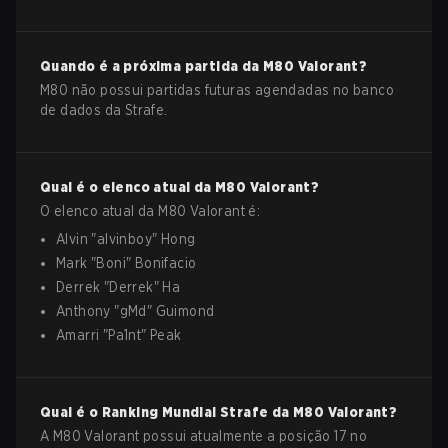
Quando é a próxima partida da
M80
Valorant
?
M80 não possui partidas futuras agendadas no banco
de dados da Strafe.
Qual é o elenco atual da
M80
Valorant
?
O elenco atual da
M80
Valorant
é:
Alvin
"
alvinboy
"
Hong
Mark
"
Boni
"
Bonifacio
Derrek
"
Derrek
"
Ha
Anthony
"
gMd
"
Guimond
Amarri
"
Pa1nt
"
Peak
Qual é o Ranking Mundial Strafe da
M80
Valorant
?
A M80 Valorant possui atualmente a posição 17 no