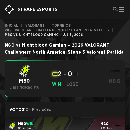
STRAFE ESPORTS
INICIAL
|
VALORANT
|
TORNEIOS
|
2026 VALORANT CHALLENGERS NORTH AMERICA: STAGE 3
|
M80 VS NIGHTBLOOD GAMING - JUL 5, 2026
M80
vs
Nightblood Gaming
–
2026 VALORANT
Challengers North America: Stage 3
Valorant
Partida
2
-
0
NBG
M80
WIN
LOSE
Classificação #16
-
VOTOS
104 Previsões
M80
WIN
NBG
97 Votos
7 Votos