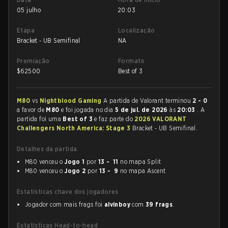
05 julho
20:03
Etapa
Localização
Bracket - UB Semifinal
NA
Premiação
Formato
$
62500
Best of 3
M80
vs
Nightblood Gaming
A partida de Valorant terminou
2 - 0
a favor de
M80
e foi jogada no dia
5 de jul. de 2026
às
20:03
. A
partida foi uma
Best of 3
e faz parte do
2026 VALORANT
Challengers North America: Stage 3
Bracket - UB Semifinal.
Detalhes da partida
M80 venceu o
Jogo 1
por
13 - 11
no mapa Split
M80 venceu o
Jogo 2
por
13 - 9
no mapa Ascent
Estatísticas chave dos jogadores
Jogador com mais frags foi
alvinboy
com
39 frags
.
Estatísticas Head-to-head