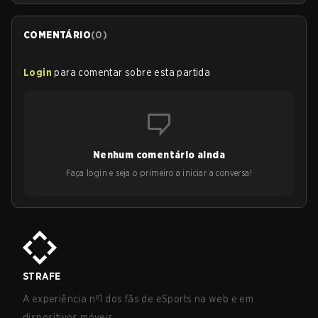
COMENTÁRIO
(
0
)
Login
para comentar sobre esta partida
Nenhum comentário ainda
Faça login e seja o primeiro a iniciar a conversa!
STRAFE
A experiência nº1 dos fãs de eSports na web e em
dispositivos móveis.