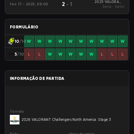
2025 VALORANT
2
-
1
fev. 17 - 2025, 09:00
Challengers North
Swiss - Swiss
America: Stage 1
FORMULÁRIO
10
/10
W
W
W
W
W
W
W
W
W
W
5
/10
L
L
W
W
W
W
W
L
L
L
INFORMAÇÃO DE PARTIDA
Torneio
2026 VALORANT Challengers North America: Stage 3
Data
Hora de início