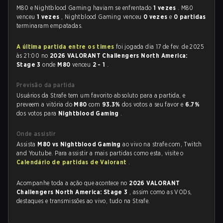
M80 e Nightblood Gaming haviam se enfrentado
1 vezes
. M80
venceu
1 vezes
, Nightblood Gaming venceu
0 vezes
e
0 partidas
terminaram empatadas.
A última partida entre os times
foi jogada dia 17 de fev. de 2025
às 21:00 no
2026 VALORANT Challengers North America:
Stage 3
onde
M80
venceu
2 - 1
.
Previsão da partida
Usuários da Strafe tem um favorito absoluto para a partida, e
preveem a vitória do
M80
com
93.3%
dos votos a seu favor e
6.7%
dos votos para
Nightblood Gaming
.
Onde assistir
Assista
M80 vs Nightblood Gaming
ao vivo na strafe.com, Twitch
and Youtube. Para assistir a mais partidas como esta, visite o
Calendário de partidas de Valorant
.
Acompanhe toda a ação que acontece no
2026 VALORANT
Challengers North America: Stage 3
, assim como as VODs,
destaques e transmissões ao vivo, tudo na Strafe.