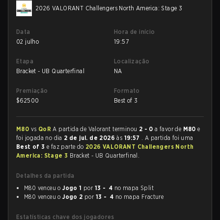
2026 VALORANT Challengers North America: Stage 3
Data
Hora de início
02 julho
19:57
Etapa
Localização
Bracket - UB Quarterfinal
NA
Premiação
Formato
$
62500
Best of 3
M80
vs
QoR
A partida de Valorant terminou
2 - 0
a favor de
M80
e
foi jogada no dia
2 de jul. de 2026
às
19:57
. A partida foi uma
Best of 3
e faz parte do
2026 VALORANT Challengers North
America: Stage 3
Bracket - UB Quarterfinal.
Detalhes da partida
M80 venceu o
Jogo 1
por
13 - 4
no mapa Split
M80 venceu o
Jogo 2
por
13 - 4
no mapa Fracture
Estatísticas chave dos jogadores