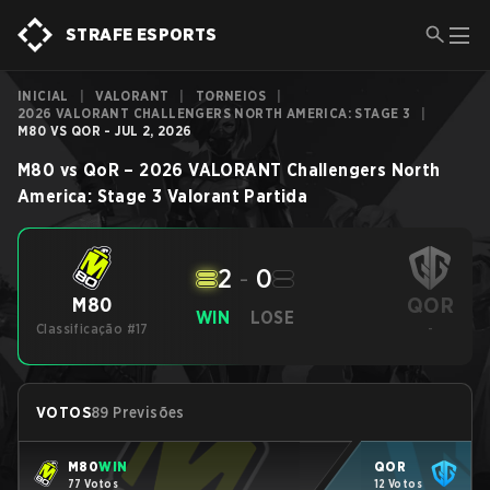
STRAFE ESPORTS
INICIAL
|
VALORANT
|
TORNEIOS
|
2026 VALORANT CHALLENGERS NORTH AMERICA: STAGE 3
|
M80 VS QOR - JUL 2, 2026
M80
vs
QoR
–
2026 VALORANT Challengers North
America: Stage 3
Valorant
Partida
2
-
0
QOR
M80
WIN
LOSE
Classificação #17
-
VOTOS
89 Previsões
M80
WIN
QOR
77 Votos
12 Votos