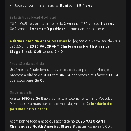
Jogador com mais frags foi
Boni
com
39 frags
.
Estatísticas Head-to-head
M80 e QoR haviam se enfrentado
2 vezes
. M80 venceu
1 vezes
,
QoR venceu
1 vezes
e
0 partidas
terminaram empatadas.
A última partida entre os times
foi jogada dia 27 de jan. de 2026
às 23:55 no
2026 VALORANT Challengers North America:
Stage 3
onde
QoR
venceu
2 - 0
.
Previsão da partida
Usuários da Strafe tem um favorito absoluto para a partida, e
preveem a vitória do
M80
com
86.5%
dos votos a seu favor e
13.5%
dos votos para
QoR
.
Onde assistir
Assista
M80 vs QoR
ao vivo na strafe.com, Twitch and Youtube.
Para assistir a mais partidas como esta, visite o
Calendário de
partidas de Valorant
.
Acompanhe toda a ação que acontece no
2026 VALORANT
Challengers North America: Stage 3
, assim como as VODs,