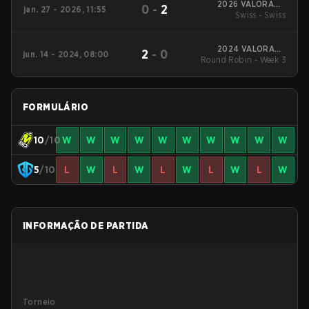
2026 VALORANT
0
-
2
jan. 27 - 2026, 11:55
Challengers North
Swiss - Swiss
America: Stage 1
2024 VALORANT
2
-
0
jun. 14 - 2024, 08:00
Round Robin - Week 3
Challengers : North
America Split 2
FORMULÁRIO
10
/10
W
W
W
W
W
W
W
W
W
W
5
/10
L
W
L
W
L
W
L
W
L
W
INFORMAÇÃO DE PARTIDA
Torneio