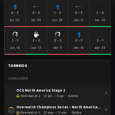
0
-
3
0
-
3
1
-
3
0
-
3
3
-
0
jul. 04
jul. 03
jun. 28
jun. 21
jun. 20
1
-
3
3
-
0
0
-
3
0
-
3
3
-
1
jun. 14
jun. 13
abr. 11
abr. 10
abr. 05
TORNEIOS
CONCLUÍDO
OCS North America Stage 2
Overwatch 2
13 jun. – 4 jul.
Online
Overwatch Champions Series - North America
Stage 1
Overwatch 2
21 mar. – 11 abr.
Online