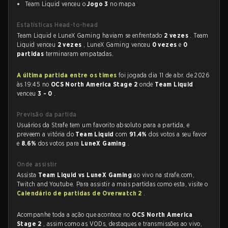
Team Liquid venceu o
Jogo 3
no mapa
Estatísticas Head-to-head
Team Liquid e LuneX Gaming haviam se enfrentado
2 vezes
. Team
Liquid venceu
2 vezes
, LuneX Gaming venceu
0 vezes
e
0
partidas
terminaram empatadas.
A última partida entre os times
foi jogada dia 11 de abr. de 2026
às 19:45 no
OCS North America Stage 2
onde
Team Liquid
venceu
3 - 0
.
Previsão da partida
Usuários da Strafe tem um favorito absoluto para a partida, e
preveem a vitória do
Team Liquid
com
91.4%
dos votos a seu favor
e
8.6%
dos votos para
LuneX Gaming
.
Onde assistir
Assista
Team Liquid vs LuneX Gaming
ao vivo na strafe.com,
Twitch and Youtube. Para assistir a mais partidas como esta, visite o
Calendário de partidas de Overwatch 2
.
Acompanhe toda a ação que acontece no
OCS North America
Stage 2
, assim como as VODs, destaques e transmissões ao vivo,