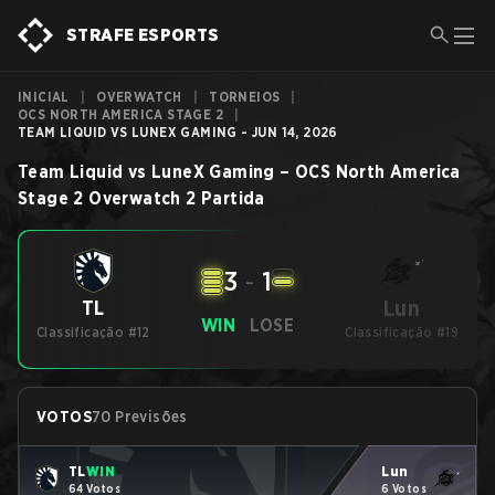
STRAFE ESPORTS
INICIAL
|
OVERWATCH
|
TORNEIOS
|
OCS NORTH AMERICA STAGE 2
|
TEAM LIQUID VS LUNEX GAMING - JUN 14, 2026
Team Liquid
vs
LuneX Gaming
–
OCS North America
Stage 2
Overwatch 2
Partida
3
-
1
Lun
TL
WIN
LOSE
Classificação #12
Classificação #19
VOTOS
70 Previsões
TL
WIN
Lun
64 Votos
6 Votos