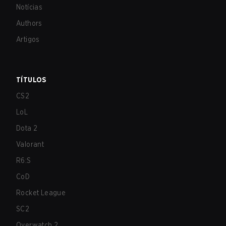
Notícias
Authors
Artigos
TÍTULOS
CS2
LoL
Dota 2
Valorant
R6:S
CoD
Rocket League
SC2
Overwatch 2