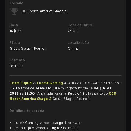
Torneio
OCS North America Stage 2
Data
Hora de início
14 junho
23:00
Etapa
Localização
Group Stage - Round 1
Online
Formato
Best of 3
Team Liquid
vs
LuneX Gaming
A partida de Overwatch 2 terminou
3 - 1
a favor de
Team Liquid
e foi jogada no dia
14 de jun. de
2026
às
23:00
. A partida foi uma
Best of 3
e faz parte do
OCS
North America Stage 2
Group Stage - Round 1.
Detalhes da partida
LuneX Gaming venceu o
Jogo 1
no mapa
Team Liquid venceu o
Jogo 2
no mapa