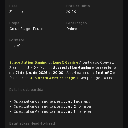
Data
Hora de início
21 junho
20:00
Etapa
Localização
Group Stage - Round 1
Online
Formato
Best of 3
Spacestation Gaming
vs
LuneX Gaming
A partida de Overwatch
2 terminou
3 - 0
a favor de
Spacestation Gaming
e foi jogada no
dia
21 de jun. de 2026
às
20:00
. A partida foi uma
Best of 3
e
faz parte do
OCS North America Stage 2
Group Stage - Round 1.
Detalhes da partida
Spacestation Gaming venceu o
Jogo 1
no mapa
Spacestation Gaming venceu o
Jogo 2
no mapa
Spacestation Gaming venceu o
Jogo 3
no mapa
Estatísticas Head-to-head