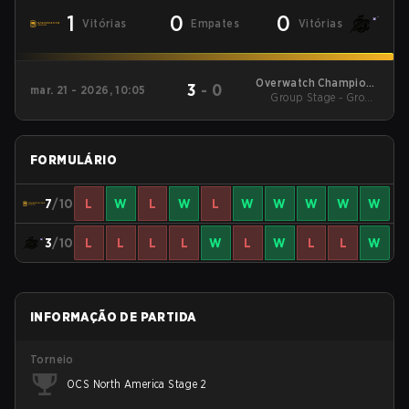
1
0
0
Vitórias
Empates
Vitórias
Overwatch Champions
3
-
0
mar. 21 - 2026, 10:05
Group Stage - Group
Series - North
America Stage 1
Stage
FORMULÁRIO
7
/10
L
W
L
W
L
W
W
W
W
W
3
/10
L
L
L
L
W
L
W
L
L
W
INFORMAÇÃO DE PARTIDA
Torneio
OCS North America Stage 2