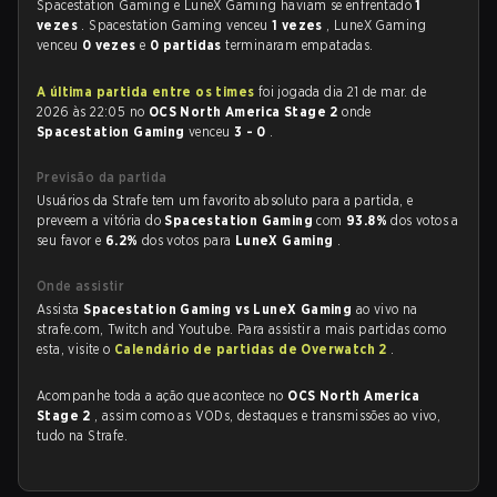
Spacestation Gaming e LuneX Gaming haviam se enfrentado
1
vezes
. Spacestation Gaming venceu
1 vezes
, LuneX Gaming
venceu
0 vezes
e
0 partidas
terminaram empatadas.
A última partida entre os times
foi jogada dia 21 de mar. de
2026 às 22:05 no
OCS North America Stage 2
onde
Spacestation Gaming
venceu
3 - 0
.
Previsão da partida
Usuários da Strafe tem um favorito absoluto para a partida, e
preveem a vitória do
Spacestation Gaming
com
93.8%
dos votos a
seu favor e
6.2%
dos votos para
LuneX Gaming
.
Onde assistir
Assista
Spacestation Gaming vs LuneX Gaming
ao vivo na
strafe.com, Twitch and Youtube. Para assistir a mais partidas como
esta, visite o
Calendário de partidas de Overwatch 2
.
Acompanhe toda a ação que acontece no
OCS North America
Stage 2
, assim como as VODs, destaques e transmissões ao vivo,
tudo na Strafe.