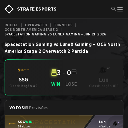
STRAFE ESPORTS
INICIAL
|
OVERWATCH
|
TORNEIOS
|
OCS NORTH AMERICA STAGE 2
|
SPACESTATION GAMING VS LUNEX GAMING - JUN 21, 2026
Spacestation Gaming
vs
LuneX Gaming
–
OCS North
America Stage 2
Overwatch 2
Partida
3
-
0
Lun
SSG
WIN
LOSE
Classificação #9
Classificação #19
VOTOS
65 Previsões
SSG
WIN
Lun
61 Votos
4 Votos