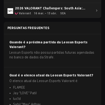
2026 VALORANT Challengers: South Asia:
Stage 1
Valorant
16 mar. – 13 abr.
SEA
PERGUNTAS FREQUENTES
Quando é a próxima partida da
Leosun Esports
Valorant
?
Leosun Esports não possui partidas futuras agendadas
no banco de dados da Strafe.
Qual é o elenco atual da
Leosun Esports
Valorant
?
O elenco atual da
Leosun Esports
Valorant
é:
FLAMEE
Jay
"
LOVE
"
Patil
luc1d
Sahil
"
Max
"
Adhav