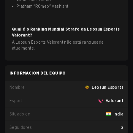
Pratham
"
R0meo
"
Vashisht
Qual é o Ranking Mundial Strafe da
Leosun Esports
Valorant
?
A Leosun Esports Valorant não está ranqueada
atualmente.
INFORMACIÓN DEL EQUIPO
Nombre
Leosun Esports
Esport
Valorant
Situado en
India
Seguidores
2