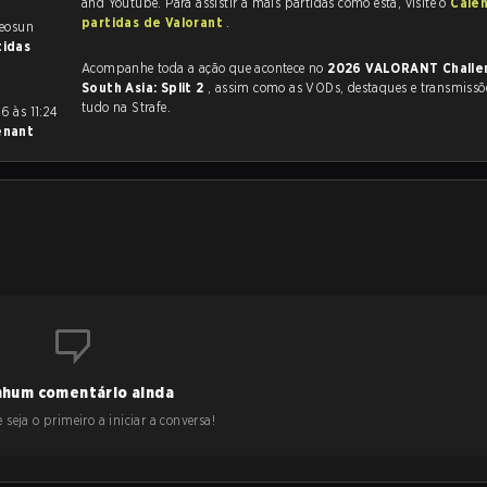
and Youtube. Para assistir a mais partidas como esta, visite o
Cale
partidas de Valorant
.
Leosun
tidas
Acompanhe toda a ação que acontece no
2026 VALORANT Challe
South Asia: Split 2
, assim como as VODs, destaques e transmissões ao vivo,
tudo na Strafe.
enant
hum comentário ainda
 seja o primeiro a iniciar a conversa!