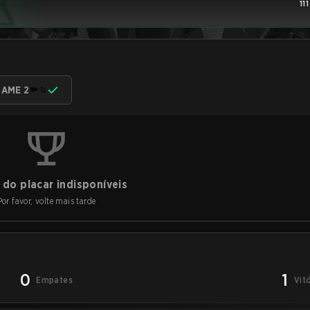
11
AME 2
do placar indisponíveis
Por favor, volte mais tarde
0
1
Empates
Vit