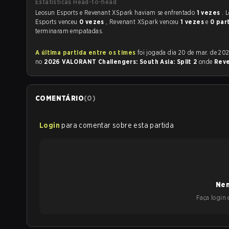
Estatísticas Head-to-head
Leosun Esports e Revenant XSpark haviam se enfrentado
1 vezes
. 
Esports venceu
0 vezes
, Revenant XSpark venceu
1 vezes
e
0 par
terminaram empatadas.
A última partida entre os times
foi jogada dia 20 de mar. de 2026 às 11:24
no
2026 VALORANT Challengers: South Asia: Split 2
onde
Rev
COMENTÁRIO
(
0
)
Login
para comentar sobre esta partida
Nen
Faça login e