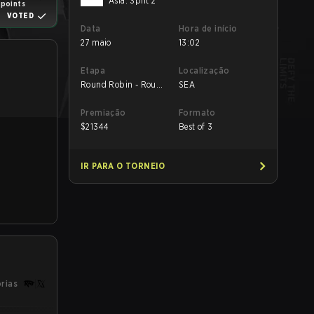
Asia: Split 2
1 points
VOTED
Data
Hora de início
27 maio
13:02
Etapa
Localização
Round Robin - Round
SEA
Robin
Premiação
Formato
$
21344
Best of 3
IR PARA O TORNEIO
órias