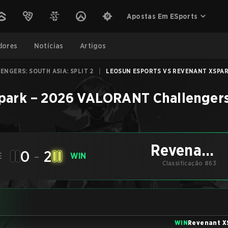
Apostas Em ESports
dores
Notícias
Artigos
NGERS: SOUTH ASIA: SPLIT 2
|
LEOSUN ESPORTS VS REVENANT XSPARK
park
–
2026 VALORANT Challengers: 
Revenant
0
-
2
E
WIN
Classificação #63
XSpark
WIN
Revenant X