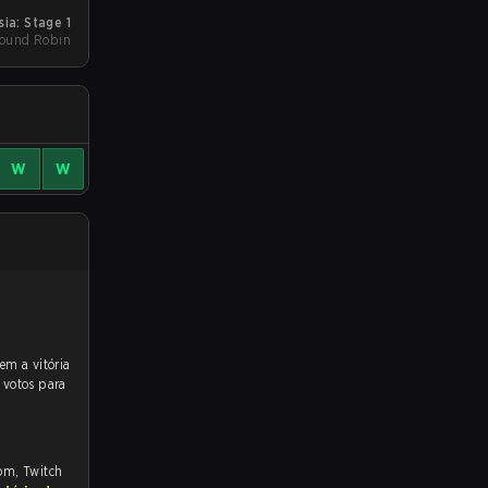
ia: Stage 1
Round Robin
W
W
 votos para
com, Twitch