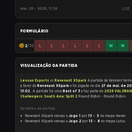
mar. 20 - 2026, 11:24
LSE
FORMULÁRIO
2
/10
L
L
L
L
L
L
W
W
VISUALIZAÇÃO DA PARTIDA
Leosun Esports
vs
Revenant XSpark
A partida de Val
a favor de
Revenant XSpark
e foi jogada no dia
27 de mai. de 2
13:02
. A partida foi uma
Best of 3
e faz parte do
2026 VALORA
Challengers: South Asia: Split 2
Round Robin - Round Robin.
Detalhes da partida
Revenant XSpark venceu o
Jogo 1
por
13 - 5
no mapa Haven
Revenant XSpark venceu o
Jogo 2
por
13 - 8
no mapa Lotus