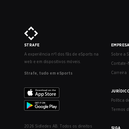
STRAFE
EMPRES
A experiência nº1 dos fãs de eSports na
Sobre a S
web e em dispositivos móveis.
Contate-
Carreira
Strafe, tudo em eSports
JURÍDIC
Política 
Termos d
2026
Sidledes AB. Todos os direitos
SIGA