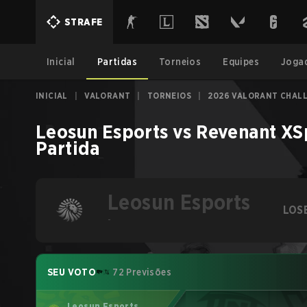
STRAFE
Inicial
Partidas
Torneios
Equipes
Joga
INICIAL
|
VALORANT
|
TORNEIOS
|
2026 VALORANT CHALLE
Leosun Esports
vs
Revenant XS
Partida
Leosun Esports
LOS
-
SEU VOTO
72 Previsões
Leosun Esports