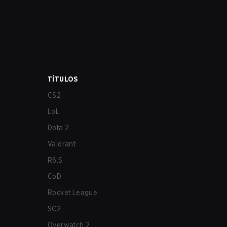
TÍTULOS
CS2
LoL
Dota 2
Valorant
R6:S
CoD
Rocket League
SC2
Overwatch 2