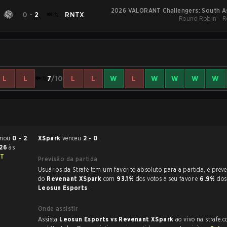
2026 VALORANT Challengers: South As
0
-
2
RNTX
Round Robin - 
L
L
7
/10
L
L
W
L
W
W
W
W
orant terminou
0 - 2
XSpark
venceu
2 - 0
.
026
às
NT
Previsão da partida
Usuários da Strafe tem um favorito absoluto para a partida, e preveem a vitória
do
Revenant XSpark
com
93.1%
dos votos a seu favor e
6.9%
dos
Leosun Esports
.
Onde assistir
Assista
Leosun Esports vs Revenant XSpark
ao vivo na strafe.