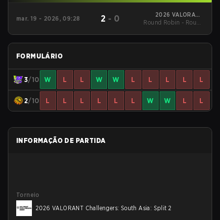
2026 VALORANT
2
-
0
mar. 19 - 2026, 09:28
Round Robin - Round
Challengers: South
Asia: Stage 1
Robin
FORMULÁRIO
3
/10
W
L
L
W
W
L
L
L
L
L
2
/10
L
L
L
L
L
L
W
W
L
L
INFORMAÇÃO DE PARTIDA
Torneio
2026 VALORANT Challengers: South Asia: Split 2