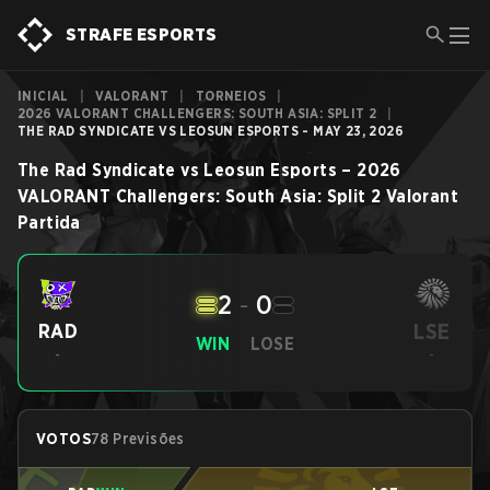
STRAFE ESPORTS
INICIAL
|
VALORANT
|
TORNEIOS
|
2026 VALORANT CHALLENGERS: SOUTH ASIA: SPLIT 2
|
THE RAD SYNDICATE VS LEOSUN ESPORTS - MAY 23, 2026
The Rad Syndicate
vs
Leosun Esports
–
2026
VALORANT Challengers: South Asia: Split 2
Valorant
Partida
2
-
0
LSE
RAD
WIN
LOSE
-
-
VOTOS
78 Previsões