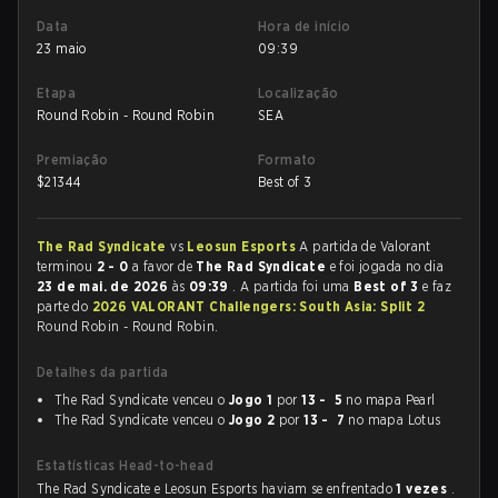
Data
Hora de início
23 maio
09:39
Etapa
Localização
Round Robin - Round Robin
SEA
Premiação
Formato
$
21344
Best of 3
The Rad Syndicate
vs
Leosun Esports
A partida de Valorant
terminou
2 - 0
a favor de
The Rad Syndicate
e foi jogada no dia
23 de mai. de 2026
às
09:39
. A partida foi uma
Best of 3
e faz
parte do
2026 VALORANT Challengers: South Asia: Split 2
Round Robin - Round Robin.
Detalhes da partida
The Rad Syndicate venceu o
Jogo 1
por
13 - 5
no mapa Pearl
The Rad Syndicate venceu o
Jogo 2
por
13 - 7
no mapa Lotus
Estatísticas Head-to-head
The Rad Syndicate e Leosun Esports haviam se enfrentado
1 vezes
.