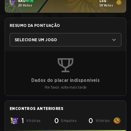
RAD
WIN
LSE
20 Votos
58 Votos
RESUMO DA PONTUAÇÃO
SELECIONE UM JOGO
Dados do placar indisponíveis
Por favor, volte mais tarde
ENCONTROS ANTERIORES
1
0
0
Vitórias
Empates
Vitórias