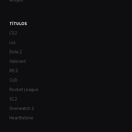
Artigos
TÍTULOS
CS2
LoL
Dota 2
Valorant
R6:S
CoD
Rocket League
SC2
Overwatch 2
Hearthstone