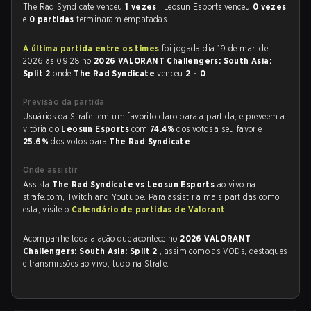
The Rad Syndicate venceu
1 vezes
, Leosun Esports venceu
0 vezes
e
0 partidas
terminaram empatadas.
A última partida entre os times
foi jogada dia 19 de mar. de
2026 às 09:28 no
2026 VALORANT Challengers: South Asia:
Split 2
onde
The Rad Syndicate
venceu
2 - 0
.
Previsão da partida
Usuários da Strafe tem um favorito claro para a partida, e preveem a
vitória do
Leosun Esports
com
74.4%
dos votos a seu favor e
25.6%
dos votos para
The Rad Syndicate
.
Onde assistir
Assista
The Rad Syndicate vs Leosun Esports
ao vivo na
strafe.com, Twitch and Youtube. Para assistir a mais partidas como
esta, visite o
Calendário de partidas de Valorant
.
Acompanhe toda a ação que acontece no
2026 VALORANT
Challengers: South Asia: Split 2
, assim como as VODs, destaques
e transmissões ao vivo, tudo na Strafe.