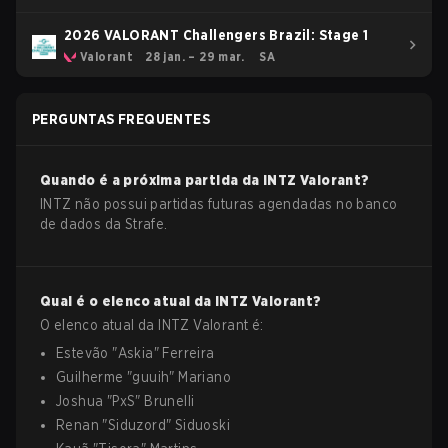
2026 VALORANT Challengers Brazil: Stage 1
Valorant
28 jan. – 29 mar.
SA
PERGUNTAS FREQUENTES
Quando é a próxima partida da
INTZ
Valorant
?
INTZ não possui partidas futuras agendadas no banco
de dados da Strafe.
Qual é o elenco atual da
INTZ
Valorant
?
O elenco atual da
INTZ
Valorant
é:
Estevão
"
Askia
"
Ferreira
Guilherme
"
guuih
"
Mariano
Joshua
"
PxS
"
Brunelli
Renan
"
Siduzord
"
Siduoski