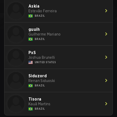
Askia
Estevão Ferreira
BRAZIL
guuih
Guilherme Mariano
BRAZIL
PxS
Joshua Brunelli
UNITED STATES
Siduzord
Renan Siduoski
BRAZIL
Tisora
Kauã Martins
BRAZIL