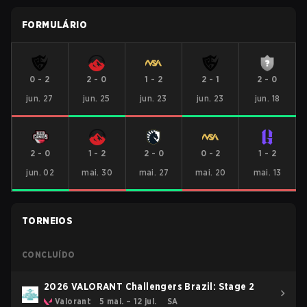
FORMULÁRIO
0
-
2
2
-
0
1
-
2
2
-
1
2
-
0
jun. 27
jun. 25
jun. 23
jun. 23
jun. 18
2
-
0
1
-
2
2
-
0
0
-
2
1
-
2
jun. 02
mai. 30
mai. 27
mai. 20
mai. 13
TORNEIOS
CONCLUÍDO
2026 VALORANT Challengers Brazil: Stage 2
Valorant
5 mai. – 12 jul.
SA