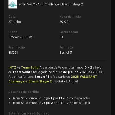
2026 VALORANT Challengers Brazil: Stage 2
Data
Hora de início
27 junho
20:00
Etapa
Localização
Bracket - LB Final
SA
Premiação
Formato
$
81231
Best of 3
INTZ
vs
Team Solid
A partida de Valorant terminou
0 - 2
a favor
de
Team Solid
e foi jogada no dia
27 de jun. de 2026
às
20:00
.
A partida foi uma
Best of 3
e faz parte do
2026 VALORANT
Challengers Brazil: Stage 2
Bracket - LB Final.
Detalhes da partida
Team Solid venceu o
Jogo 1
por
13 - 8
no mapa Lotus
Team Solid venceu o
Jogo 2
por
13 - 7
no mapa Split
Estatísticas Head-to-head