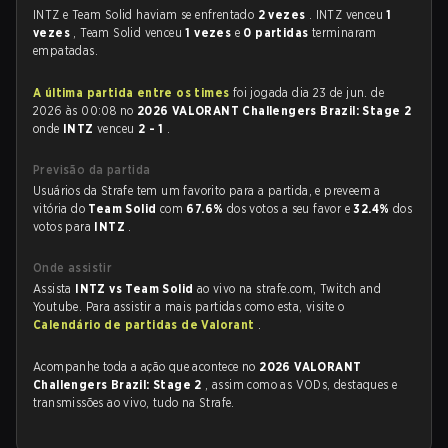
INTZ e Team Solid haviam se enfrentado
2 vezes
. INTZ venceu
1
vezes
, Team Solid venceu
1 vezes
e
0 partidas
terminaram
empatadas.
A última partida entre os times
foi jogada dia 23 de jun. de
2026 às 00:08 no
2026 VALORANT Challengers Brazil: Stage 2
onde
INTZ
venceu
2 - 1
.
Previsão da partida
Usuários da Strafe tem um favorito para a partida, e preveem a
vitória do
Team Solid
com
67.6%
dos votos a seu favor e
32.4%
dos
votos para
INTZ
.
Onde assistir
Assista
INTZ vs Team Solid
ao vivo na strafe.com, Twitch and
Youtube. Para assistir a mais partidas como esta, visite o
Calendário de partidas de Valorant
.
Acompanhe toda a ação que acontece no
2026 VALORANT
Challengers Brazil: Stage 2
, assim como as VODs, destaques e
transmissões ao vivo, tudo na Strafe.