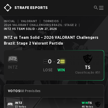
STRAFE ESPORTS
INICIAL
|
VALORANT
|
TORNEIOS
|
2026 VALORANT CHALLENGERS BRAZIL: STAGE 2
|
INTZ VS TEAM SOLID - JUN 27, 2026
INTZ
vs
Team Solid
–
2026 VALORANT Challengers
Brazil: Stage 2
Valorant
Partida
0
-
2
TS
INTZ
LOSE
WIN
-
Classificação #51
VOTOS
68 Previsões
INTZ
WIN
TS
22 Votos
46 Votos