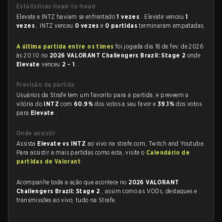
Estatísticas Head-to-head
Elevate e INTZ haviam se enfrentado
1 vezes
. Elevate venceu
1
vezes
, INTZ venceu
0 vezes
e
0 partidas
terminaram empatadas.
A última partida entre os times
foi jogada dia 18 de fev. de 2026
às 20:10 no
2026 VALORANT Challengers Brazil: Stage 2
onde
Elevate
venceu
2 - 1
.
Previsão da partida
Usuários da Strafe tem um favorito para a partida, e preveem a
vitória do
INTZ
com
60.9%
dos votos a seu favor e
39.1%
dos votos
para
Elevate
.
Onde assistir
Assista
Elevate vs INTZ
ao vivo na strafe.com, Twitch and Youtube.
Para assistir a mais partidas como esta, visite o
Calendário de
partidas de Valorant
.
Acompanhe toda a ação que acontece no
2026 VALORANT
Challengers Brazil: Stage 2
, assim como as VODs, destaques e
transmissões ao vivo, tudo na Strafe.