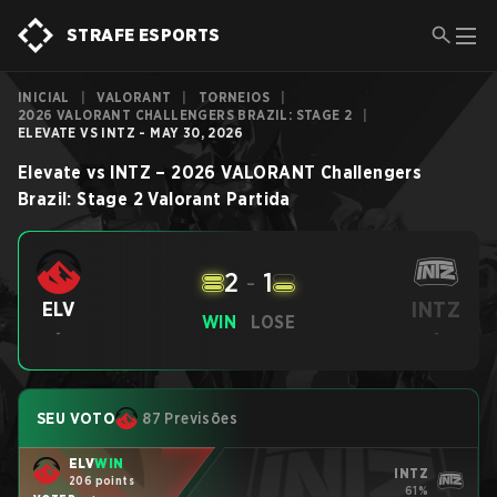
STRAFE ESPORTS
INICIAL
|
VALORANT
|
TORNEIOS
|
2026 VALORANT CHALLENGERS BRAZIL: STAGE 2
|
ELEVATE VS INTZ - MAY 30, 2026
Elevate
vs
INTZ
–
2026 VALORANT Challengers
Brazil: Stage 2
Valorant
Partida
2
-
1
INTZ
ELV
WIN
LOSE
-
-
SEU VOTO
87 Previsões
ELV
WIN
INTZ
206 points
61%