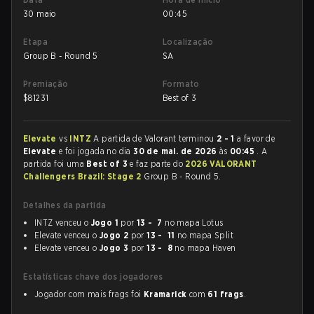
30 maio
00:45
Etapa
Localização
Group B - Round 5
SA
Premiação
Formato
$
81231
Best of 3
Elevate
vs
INTZ
A partida de Valorant terminou
2 - 1
a favor de
Elevate
e foi jogada no dia
30 de mai. de 2026
às
00:45
. A
partida foi uma
Best of 3
e faz parte do
2026 VALORANT
Challengers Brazil: Stage 2
Group B - Round 5.
Detalhes da partida
INTZ venceu o
Jogo 1
por
13 - 7
no mapa Lotus
Elevate venceu o
Jogo 2
por
13 - 11
no mapa Split
Elevate venceu o
Jogo 3
por
13 - 8
no mapa Haven
Estatísticas chave dos jogadores
Jogador com mais frags foi
Kramarick
com
61 frags
.