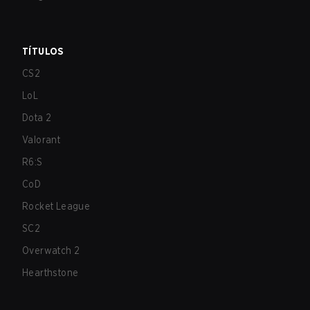
TÍTULOS
CS2
LoL
Dota 2
Valorant
R6:S
CoD
Rocket League
SC2
Overwatch 2
Hearthstone