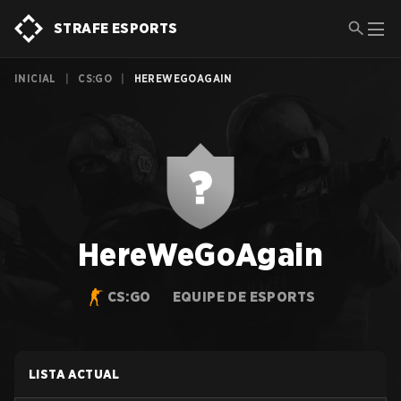
STRAFE ESPORTS
INICIAL
|
CS:GO
|
HEREWEGOAGAIN
HereWeGoAgain
CS:GO
EQUIPE DE ESPORTS
LISTA ACTUAL