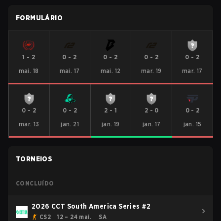
FORMULÁRIO
1
-
2
0
-
2
0
-
2
0
-
2
0
-
2
mai. 18
mai. 17
mai. 12
mar. 19
mar. 17
0
-
2
0
-
2
2
-
1
2
-
0
0
-
2
mar. 13
jan. 21
jan. 19
jan. 17
jan. 15
TORNEIOS
CONCLUÍDO
2026 CCT South America Series #2
CS2
12 – 24 mai.
SA