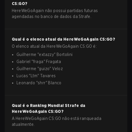
CS:GO
?
HereWeGoAgain não possui partidas futuras
agendadas no banco de dados da Strafe.
Qual é o elenco atual da
HereWeGoAgain
CS:GO
?
O elenco atual da
HereWeGoAgain
CS:GO
é:
Guilherme
"
extazzy
"
Bortolini
Gabriel
"
fraga
"
Fragata
Guilherme
"
guizo
"
Veloz
Lucas
"
Ltm
"
Tavares
Leonardo
"
shrr
"
Blanco
Qual é o Ranking Mundial Strafe da
HereWeGoAgain
CS:GO
?
A HereWeGoAgain CS:GO não está ranqueada
atualmente.