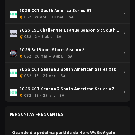
2026 CCT South America Series #1
CS2
28 abr. – 10 mai.
SA
2026 ESL Challenger League Season 51: South
America - Cup #3
CS2
2 – 9 abr.
SA
2026 BetBoom Storm Season 2
CS2
26 mar. – 9 abr.
SA
2026 CCT Season 3 South American Series #10
CS2
13 – 25 mar.
SA
2026 CCT Season 3 South American Series #7
CS2
13 – 25 jan.
SA
PERGUNTAS FREQUENTES
Quando é a próxima partida da
HereWeGoAgain