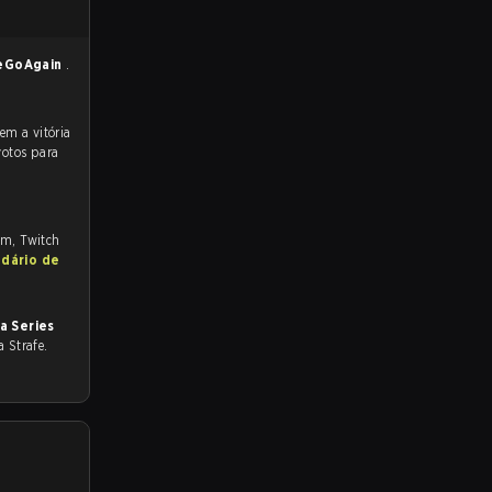
eGoAgain
.
votos para
om, Twitch
ndário de
a Series
a Strafe.