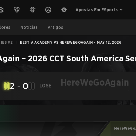
Apostas Em ESports
dores
Notícias
Artigos
IES #2
|
BESTIA ACADEMY VS HEREWEGOAGAIN - MAY 12, 2026
gain
–
2026 CCT South America Se
HereWeGoAgain
2
-
0
LOSE
-
HereWeGo