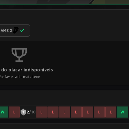
AME 2
do placar indisponíveis
Por favor, volte mais tarde
W
L
2
/10
L
L
L
L
L
L
L
W