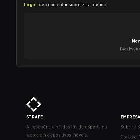
Login
para comentar sobre esta partida
Nen
Faça login e
STRAFE
EMPRES
A experiência nº1 dos fãs de eSports na
Sobre a S
web e em dispositivos móveis.
Contate-