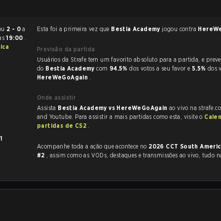
erminou
2 - 0
a
Esta foi a primeira vez que
Bestia Academy
jogou contra
HereW
às
19:00
.
ica
Previsão da partida
Usuários da Strafe tem um favorito absoluto para a partida, e preveem a vitória
do
Bestia Academy
com
94.5%
dos votos a seu favor e
5.5%
dos 
HereWeGoAgain
.
Onde assistir
Assista
Bestia Academy vs HereWeGoAgain
ao vivo na strafe.c
and Youtube. Para assistir a mais partidas como esta, visite o
Cale
partidas de CS2
.
1
Acompanhe toda a ação que acontece no
2026 CCT South Americ
#2
, assim como as VODs, destaques e transmissões ao vivo, tudo n