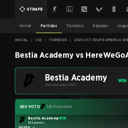
STRAFE
Inicial
Partidas
Torneios
Equipes
Joga
INICIAL
|
CS2
|
TORNEIOS
|
2026 CCT SOUTH AMERICA SER
Bestia Academy
vs
HereWeGoA
Bestia Academy
WIN
Classificação #193
SEU VOTO
181 Previsões
Bestia Academy
WIN
163 points
VOTED