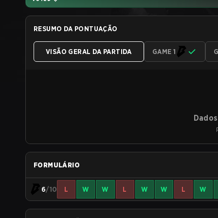
RESUMO DA PONTUAÇÃO
VISÃO GERAL DA PARTIDA
GAME 1
G
Dados 
FORMULÁRIO
6
/10
L
W
W
L
W
W
L
W