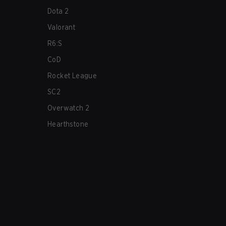
Dota 2
Valorant
R6:S
CoD
Rocket League
SC2
Overwatch 2
Hearthstone