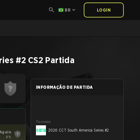
BR
LOGIN
ries #2
CS2
Partida
INFORMAÇÃO DE PARTIDA
Torneio
2026 CCT South America Series #2
Again
6%