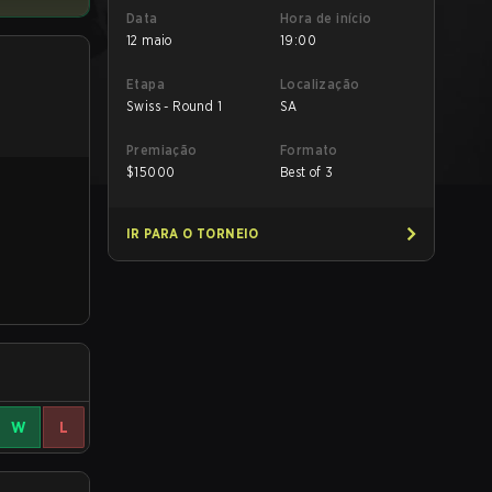
Data
Hora de início
12 maio
19:00
Etapa
Localização
Swiss - Round 1
SA
Premiação
Formato
$
15000
Best of 3
IR PARA O TORNEIO
W
L