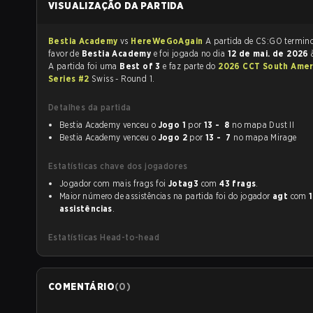
VISUALIZAÇÃO DA PARTIDA
Bestia Academy
vs
HereWeGoAgain
A partida de CS:GO t
favor de
Bestia Academy
e foi jogada no dia
12 de mai. de 2026
A partida foi uma
Best of 3
e faz parte do
2026 CCT South Amer
Series #2
Swiss - Round 1.
Detalhes da partida
Bestia Academy venceu o
Jogo 1
por
13 - 8
no mapa Dust II
Bestia Academy venceu o
Jogo 2
por
13 - 7
no mapa Mirage
Estatísticas chave dos jogadores
Jogador com mais frags foi
Jotag3
com
43 frags
.
Maior número de assistências na partida foi do jogador
agt
com
1
assistências
.
Estatísticas Head-to-head
COMENTÁRIO
(
0
)