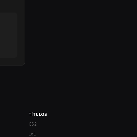
TÍTULOS
CS2
LoL