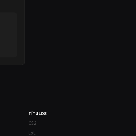
TÍTULOS
CS2
LoL