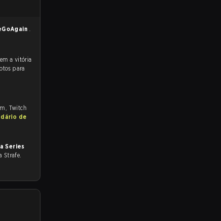
eGoAgain
.
otos para
om, Twitch
ndário de
a Series
a Strafe.