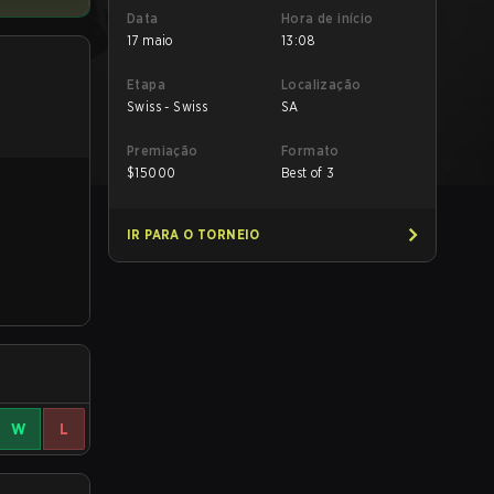
Data
Hora de início
17 maio
13:08
Etapa
Localização
Swiss - Swiss
SA
Premiação
Formato
$
15000
Best of 3
IR PARA O TORNEIO
W
L