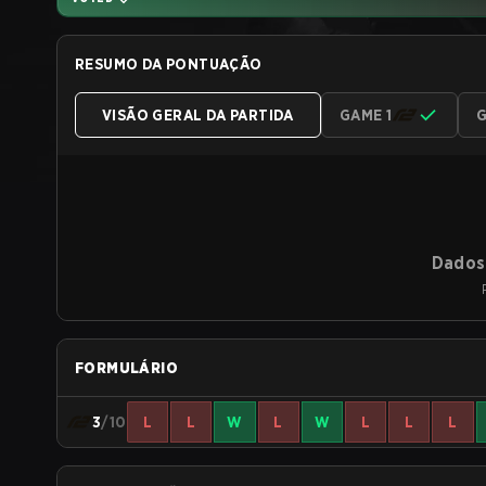
RESUMO DA PONTUAÇÃO
VISÃO GERAL DA PARTIDA
GAME 1
G
Dados 
FORMULÁRIO
3
/10
L
L
W
L
W
L
L
L