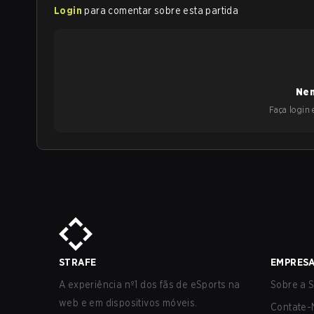
Login
para comentar sobre esta partida
Nen
Faça login e
STRAFE
EMPRES
A experiência nº1 dos fãs de eSports na
Sobre a S
web e em dispositivos móveis.
Contate-