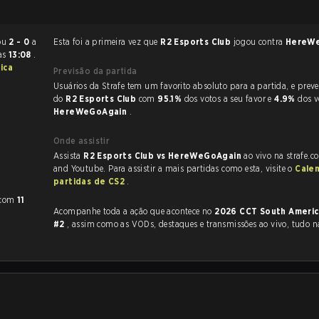
erminou
2 - 0
a
Esta foi a primeira vez que
R2 Esports Club
jogou contra
HereW
às
13:08
.
ica
Previsão da partida
Usuários da Strafe tem um favorito absoluto para a partida, e preveem a vitória
do
R2 Esports Club
com
95.1%
dos votos a seu favor e
4.9%
dos v
HereWeGoAgain
.
Onde assistir
Assista
R2 Esports Club vs HereWeGoAgain
ao vivo na strafe.c
and Youtube. Para assistir a mais partidas como esta, visite o
Cale
partidas de CS2
.
com
11
Acompanhe toda a ação que acontece no
2026 CCT South Americ
#2
, assim como as VODs, destaques e transmissões ao vivo, tudo n