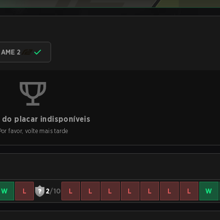
AME 2
do placar indisponíveis
Por favor, volte mais tarde
W
L
2
/10
L
L
L
L
L
L
L
W