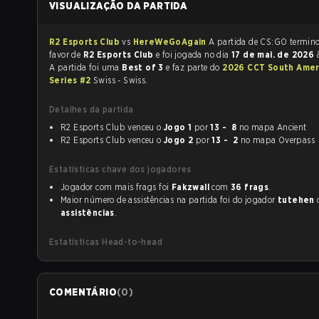
VISUALIZAÇÃO DA PARTIDA
R2 Esports Club
vs
HereWeGoAgain
A partida de CS:GO t
favor de
R2 Esports Club
e foi jogada no dia
17 de mai. de 2026
A partida foi uma
Best of 3
e faz parte do
2026 CCT South Amer
Series #2
Swiss - Swiss.
Detalhes da partida
R2 Esports Club venceu o
Jogo 1
por
13 - 8
no mapa Ancient
R2 Esports Club venceu o
Jogo 2
por
13 - 2
no mapa Overpass
Estatísticas chave dos jogadores
Jogador com mais frags foi
Fakzwall
com
36 frags
.
Maior número de assistências na partida foi do jogador
tutehen
assistências
.
Estatísticas Head-to-head
COMENTÁRIO
(
0
)