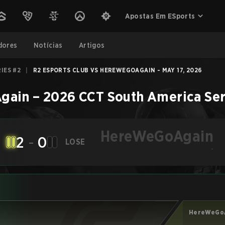
Apostas Em ESports
dores
Notícias
Artigos
IES #2
|
R2 ESPORTS CLUB VS HEREWEGOAGAIN - MAY 17, 2026
gain
–
2026 CCT South America Ser
HereWeGoAgain
2
-
0
LOSE
-
HereWeGo