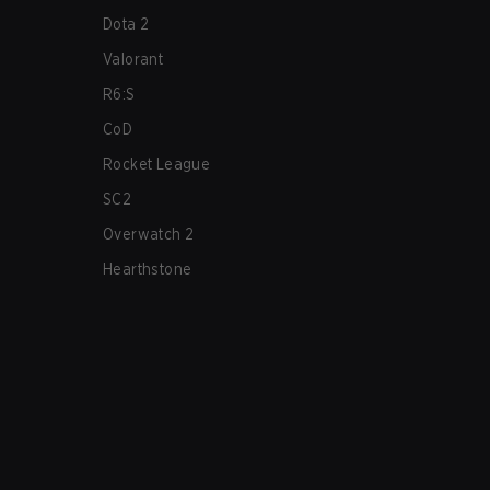
Dota 2
Valorant
R6:S
CoD
Rocket League
SC2
Overwatch 2
Hearthstone