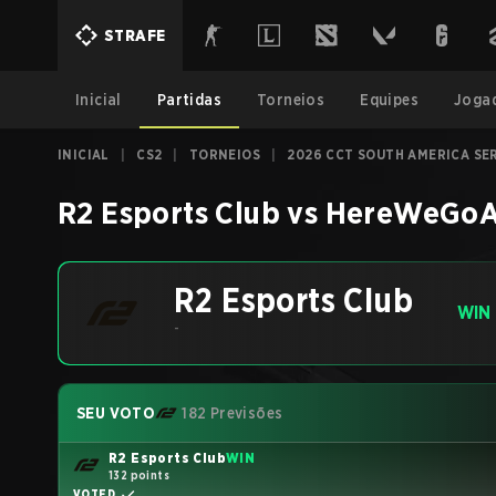
STRAFE
Inicial
Partidas
Torneios
Equipes
Joga
INICIAL
|
CS2
|
TORNEIOS
|
2026 CCT SOUTH AMERICA SER
R2 Esports Club
vs
HereWeGoA
R2 Esports Club
WIN
-
SEU VOTO
182 Previsões
R2 Esports Club
WIN
132 points
VOTED