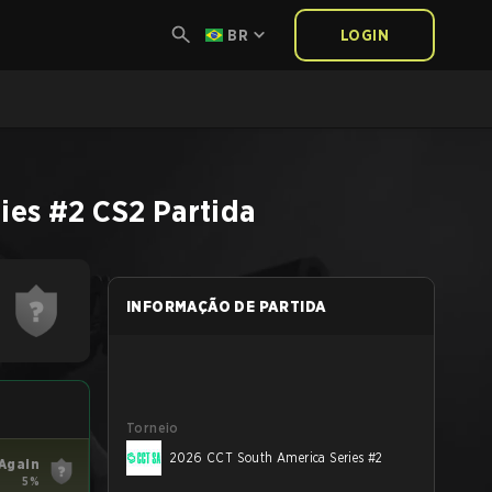
BR
LOGIN
ies #2
CS2
Partida
INFORMAÇÃO DE PARTIDA
Torneio
2026 CCT South America Series #2
Again
5%