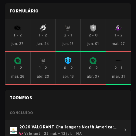
FORMULÁRIO
1
-
2
1
-
2
2
-
1
2
-
0
1
-
2
jun. 27
jun. 24
jun. 17
jun. 01
mai. 27
1
-
2
1
-
2
0
-
2
0
-
2
2
-
1
mai. 26
abr. 20
abr. 13
abr. 07
mar. 31
TORNEIOS
CONCLUÍDO
2026 VALORANT Challengers North America:
Stage 3
Valorant
25 mai. – 12 jul.
NA