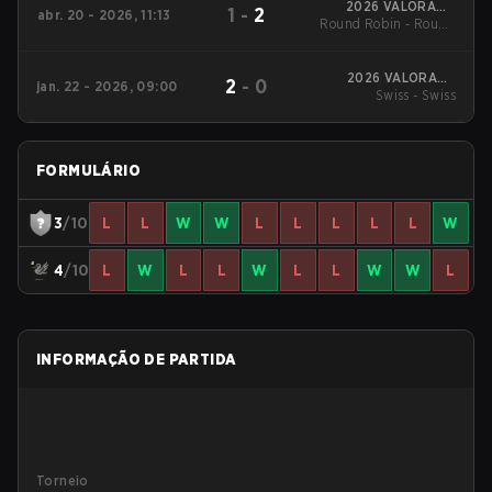
2026 VALORANT
1
-
2
abr. 20 - 2026, 11:13
Round Robin - Round
Challengers North
America: Stage 2
6
2026 VALORANT
2
-
0
jan. 22 - 2026, 09:00
Challengers North
Swiss - Swiss
America: Stage 1
FORMULÁRIO
3
/10
L
L
W
W
L
L
L
L
L
W
4
/10
L
W
L
L
W
L
L
W
W
L
INFORMAÇÃO DE PARTIDA
Torneio