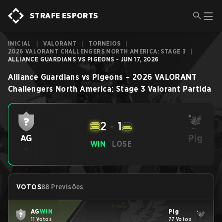
STRAFE ESPORTS
INICIAL
|
VALORANT
|
TORNEIOS
|
2026 VALORANT CHALLENGERS NORTH AMERICA: STAGE 3
|
ALLIANCE GUARDIANS VS PIGEONS - JUN 17, 2026
Alliance Guardians
vs
Pigeons
–
2026 VALORANT
Challengers North America: Stage 3
Valorant
Partida
2
-
1
Pig
AG
WIN
LOSE
-
-
VOTOS
88 Previsões
AG
WIN
Pig
11 Votos
77 Votos