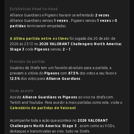
Estatísticas Head-to-head
Alliance Guardians e Pigeons haviam se enfrentado
2 vezes
.
Alliance Guardians venceu
1 vezes
, Pigeons venceu
1 vezes
e
0
partidas
terminaram empatadas.
A última partida entre os times
foi jogada dia 20 de abr. de
2026 às 23:13 no
2026 VALORANT Challengers North America:
Stage 3
onde
Pigeons
venceu
2 - 1
.
Previsão da partida
Usuários da Strafe tem um favorito absoluto para a partida, e
preveem a vitória do
Pigeons
com
87.5%
dos votos a seu favor e
12.5%
dos votos para
Alliance Guardians
.
Onde assistir
Assista
Alliance Guardians vs Pigeons
ao vivo na strafe.com,
Twitch and Youtube. Para assistir a mais partidas como esta, visite o
Calendário de partidas de Valorant
.
Acompanhe toda a ação que acontece no
2026 VALORANT
Challengers North America: Stage 3
, assim como as VODs,
destaques e transmissões ao vivo, tudo na Strafe.