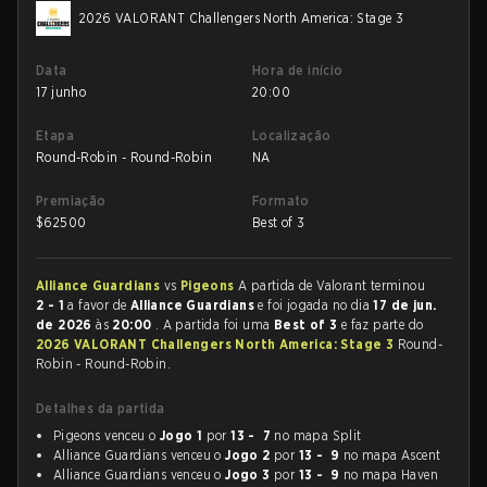
2026 VALORANT Challengers North America: Stage 3
Data
Hora de início
17 junho
20:00
Etapa
Localização
Round-Robin - Round-Robin
NA
Premiação
Formato
$
62500
Best of 3
Alliance Guardians
vs
Pigeons
A partida de Valorant terminou
2 - 1
a favor de
Alliance Guardians
e foi jogada no dia
17 de jun.
de 2026
às
20:00
. A partida foi uma
Best of 3
e faz parte do
2026 VALORANT Challengers North America: Stage 3
Round-
Robin - Round-Robin.
Detalhes da partida
Pigeons venceu o
Jogo 1
por
13 - 7
no mapa Split
Alliance Guardians venceu o
Jogo 2
por
13 - 9
no mapa Ascent
Alliance Guardians venceu o
Jogo 3
por
13 - 9
no mapa Haven