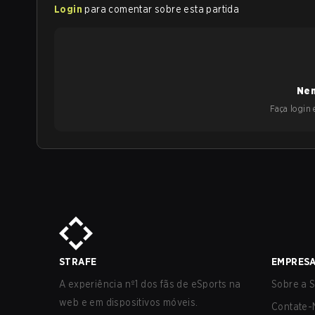
Login
para comentar sobre esta partida
Nen
Faça login e
STRAFE
EMPRES
A experiência nº1 dos fãs de eSports na
Sobre a S
web e em dispositivos móveis.
Contate-