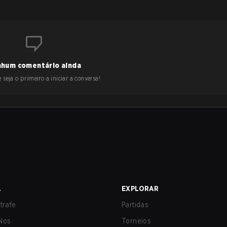
hum comentário ainda
 seja o primeiro a iniciar a conversa!
A
EXPLORAR
trafe
Partidas
Nos
Torneios