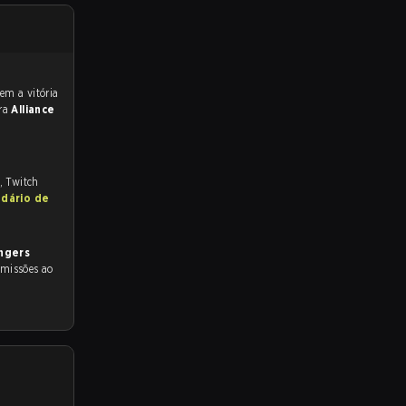
ara
Alliance
, Twitch
ndário de