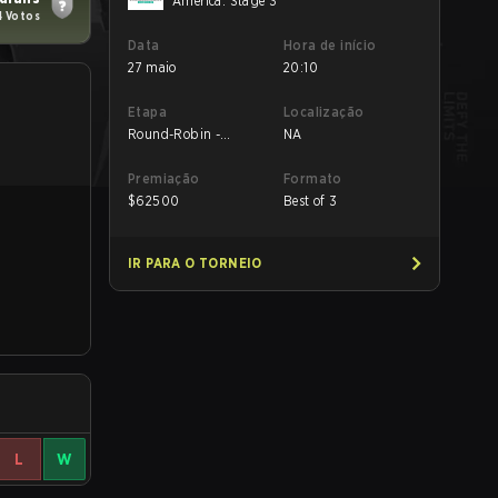
America: Stage 3
4 Votos
Data
Hora de início
27 maio
20:10
Etapa
Localização
Round-Robin -
NA
Round-Robin
Premiação
Formato
$
62500
Best of 3
IR PARA O TORNEIO
L
W