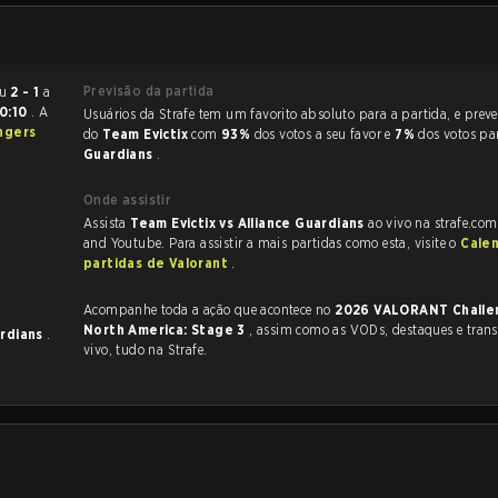
Previsão da partida
rminou
2 - 1
a
0:10
. A
Usuários da Strafe tem um favorito absoluto para a partida, e preveem a vitória
do
Team Evictix
com
93%
dos votos a seu favor e
7%
dos votos p
Guardians
.
Onde assistir
Assista
Team Evictix vs Alliance Guardians
ao vivo na strafe.com
and Youtube. Para assistir a mais partidas como esta, visite o
Cale
partidas de Valorant
.
Acompanhe toda a ação que acontece no
2026 VALORANT Challengers
North America: Stage 3
, assim como as VODs, destaques e transmissões ao
ardians
.
vivo, tudo na Strafe.