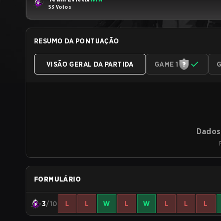
53 Votos
RESUMO DA PONTUAÇÃO
VISÃO GERAL DA PARTIDA
GAME 1
G
Dados 
FORMULÁRIO
3
/10
L
L
W
L
W
L
L
L