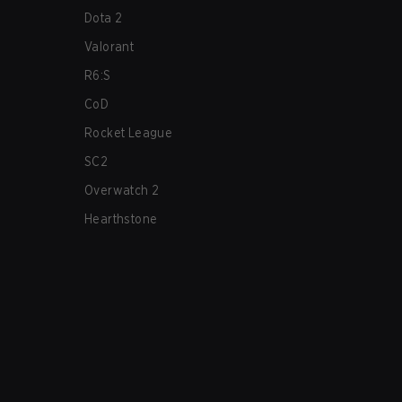
Dota 2
Valorant
R6:S
CoD
Rocket League
SC2
Overwatch 2
Hearthstone