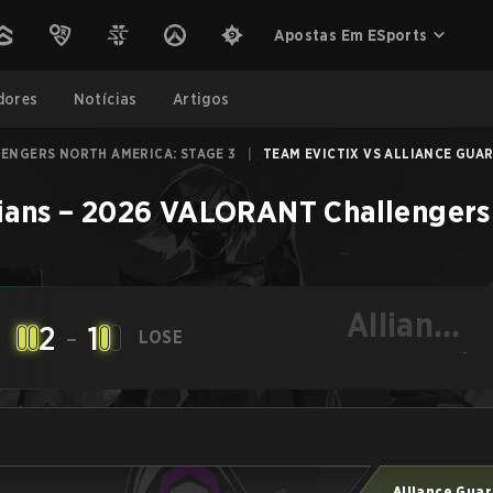
Apostas Em ESports
dores
Notícias
Artigos
ENGERS NORTH AMERICA: STAGE 3
|
TEAM EVICTIX VS ALLIANCE GUAR
ians
–
2026 VALORANT Challengers 
Alliance
2
-
1
LOSE
Guardians
-
Alliance Gua