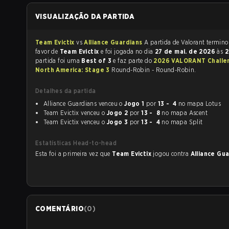
VISUALIZAÇÃO DA PARTIDA
Team Evictix
vs
Alliance Guardians
A partida de Valorant te
favor de
Team Evictix
e foi jogada no dia
27 de mai. de 2026
às
2
partida foi uma
Best of 3
e faz parte do
2026 VALORANT Challengers
North America: Stage 3
Round-Robin - Round-Robin.
Detalhes da partida
Alliance Guardians venceu o
Jogo 1
por
13 - 4
no mapa Lotus
Team Evictix venceu o
Jogo 2
por
13 - 8
no mapa Ascent
Team Evictix venceu o
Jogo 3
por
13 - 4
no mapa Split
Estatísticas Head-to-head
Esta foi a primeira vez que
Team Evictix
jogou contra
Alliance Gu
COMENTÁRIO
(
0
)