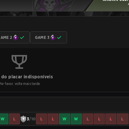
AME 2
GAME 3
do placar indisponíveis
Por favor, volte mais tarde
W
L
3
/10
L
L
W
W
L
L
L
L