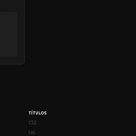
TÍTULOS
CS2
LoL