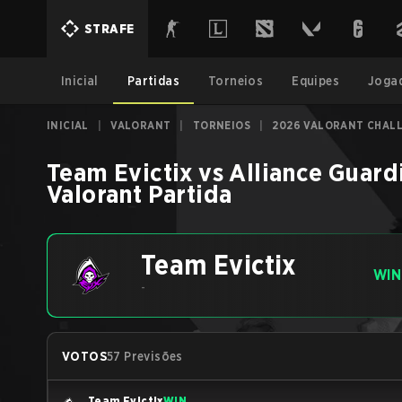
STRAFE
Inicial
Partidas
Torneios
Equipes
Joga
INICIAL
|
VALORANT
|
TORNEIOS
|
2026 VALORANT CHALL
Team Evictix
vs
Alliance Guard
Valorant
Partida
Team Evictix
WIN
-
VOTOS
57 Previsões
Team Evictix
WIN