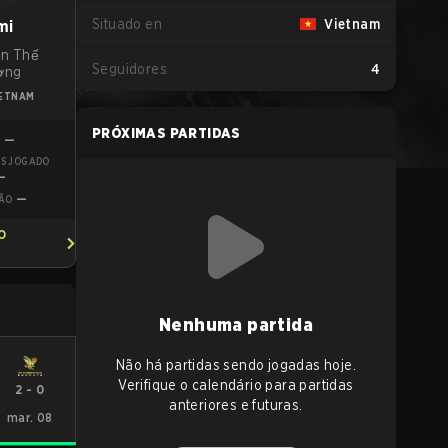
Situado en
Vietnam
mi
n Thế
Seguidores
4
ơng
IETNAM
PRÓXIMAS PARTIDAS
—
D
IS JOGADO
—
—
ÃO
O
Nenhuma partida
Não há partidas sendo jogadas hoje.
Verifique o calendário para partidas
2
-
0
anteriores e futuras.
mar. 08