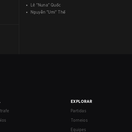
Lê
"
Nuna
"
Quốc
Nguyễn
"
Umi
"
Thế
A
EXPLORAR
trafe
Partidas
Nos
Torneios
Equipes