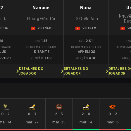
a2
Nanaue
Nuna
U
Nguyễ
a Ra
Phùng Đức Tài
Lê Quốc Anh
Dư
ODIA
VIETNAM
VIETNAM
V
14
1.15
2.61
K/D
K/D
K/
 JOGADO
HEROI MAIS JOGADO
HEROI MAIS JOGADO
HEROI MA
LUS
K'SANTE
APHELIOS
PPORT
TOP
ADC
FUNÇÃO
FUNÇÃO
FUNÇ
DETALHES DO
DETALHES DO
DETALHES D
JOGADOR
JOGADOR
JOGADOR
0
-
2
0
-
3
2
-
3
2
-
0
0
-
2
mai. 14
mar. 27
mar. 25
mar. 14
mar. 13