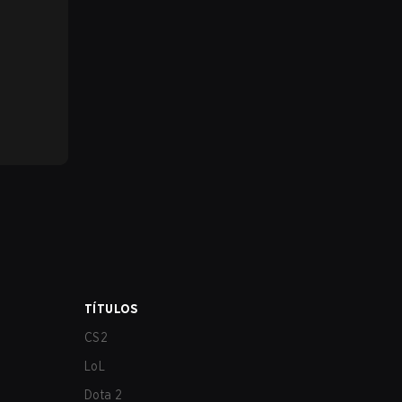
TÍTULOS
CS2
LoL
Dota 2