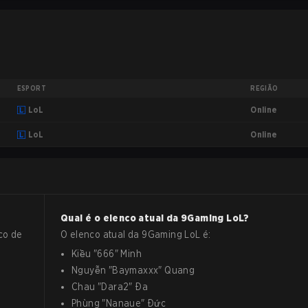
ESPORT
REGIÃO
Online
LoL
Online
LoL
Qual é o elenco atual da
9Gaming
LoL
?
co de
O elenco atual da
9Gaming
LoL
é:
Kiều
"
666
"
Minh
Nguyễn
"
Baymaxxx
"
Quang
Chau
"
Dara2
"
Đa
Phùng
"
Nanaue
"
Đức