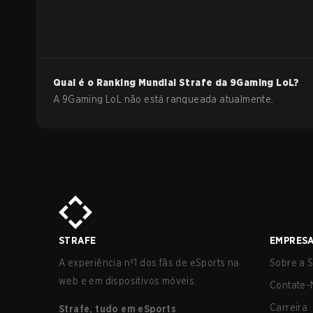
Qual é o Ranking Mundial Strafe da
9Gaming
LoL
?
A 9Gaming LoL não está ranqueada atualmente.
STRAFE
EMPRES
A experiência nº1 dos fãs de eSports na
Sobre a S
web e em dispositivos móveis.
Contate-
Carreira
Strafe, tudo em eSports