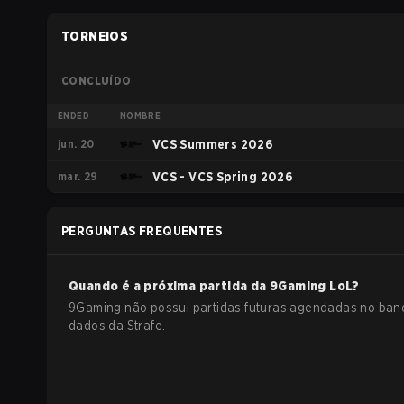
TORNEIOS
CONCLUÍDO
ENDED
NOMBRE
jun. 20
VCS Summers 2026
mar. 29
VCS - VCS Spring 2026
PERGUNTAS FREQUENTES
Quando é a próxima partida da
9Gaming
LoL
?
9Gaming não possui partidas futuras agendadas no ban
dados da Strafe.