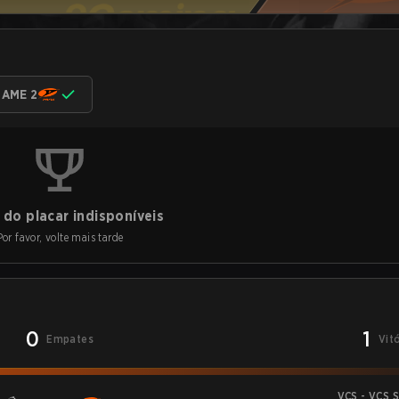
AME 2
do placar indisponíveis
Por favor, volte mais tarde
0
1
Empates
Vit
VCS - VCS 