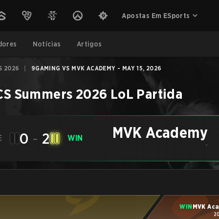
Apostas Em ESports
dores
Notícias
Artigos
S 2026
|
9GAMING VS MVK ACADEMY - MAY 15, 2026
CS Summers 2026
LoL
Partida
MVK Academy
0
-
2
E
WIN
-
WIN
MVK Ac
2