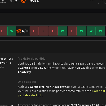
0
-
2
MVKA
VCS S
L
W
6
/10
L
L
L
W
L
W
W
W
Previsão da partida
nds terminou
0 - 2
a
12:20
. A
Usuários da Strafe tem um favorito claro
lar
9Gaming
com
74.7%
dos votos a seu favor e
25.3%
dos votos par
Academy
.
Onde assistir
Assista
9Gaming vs MVK Academy
ao vivo na strafe.com, Twitch
Youtube. Para assistir a mais partidas como esta, visite o
Calendár
partidas de LoL
.
Acompanhe toda a ação que acontece no
VCS Summers 2026
, assim 