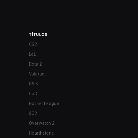
TÍTULOS
CS2
LoL
Dota 2
Valorant
R6:S
CoD
Rocket League
SC2
Overwatch 2
Hearthstone