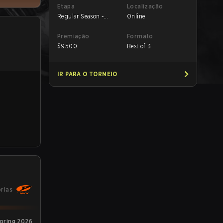
Etapa
Localização
Regular Season -
Online
Round 1
Premiação
Formato
$
9500
Best of 3
IR PARA O TORNEIO
órias
Spring 2026