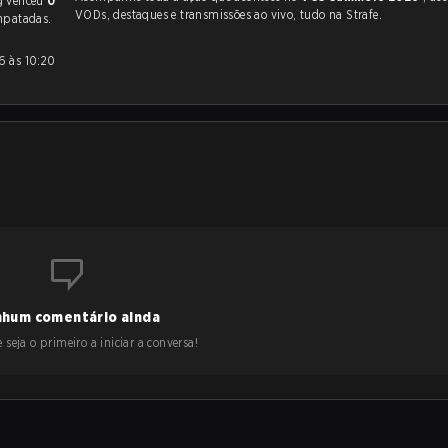
g venceu
0
VODs, destaques e transmissões ao vivo, tudo na Strafe.
mpatadas.
hum comentário ainda
 seja o primeiro a iniciar a conversa!