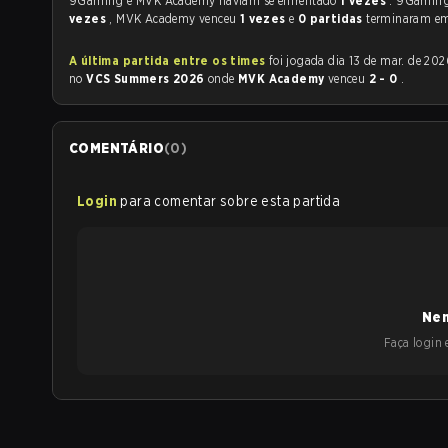
9Gaming e MVK Academy haviam se enfrentado
1 vezes
. 9Gamin
vezes
, MVK Academy venceu
1 vezes
e
0 partidas
terminaram e
A última partida entre os times
foi jogada dia 13 de mar. de 2026 às 10:20
no
VCS Summers 2026
onde
MVK Academy
venceu
2 - 0
.
COMENTÁRIO
(
0
)
Login
para comentar sobre esta partida
Nen
Faça login e