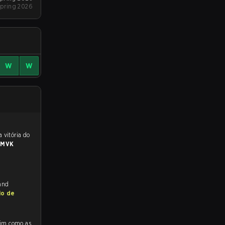
pring 2026
W
W
 para a partida, e preveem a vitória do
a
MVK
 and
io de
como as