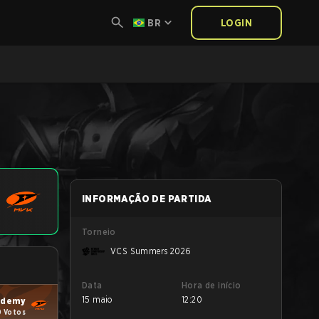
BR
LOGIN
INFORMAÇÃO DE PARTIDA
Torneio
VCS Summers 2026
Data
Hora de início
15 maio
12:20
ademy
0 Votos