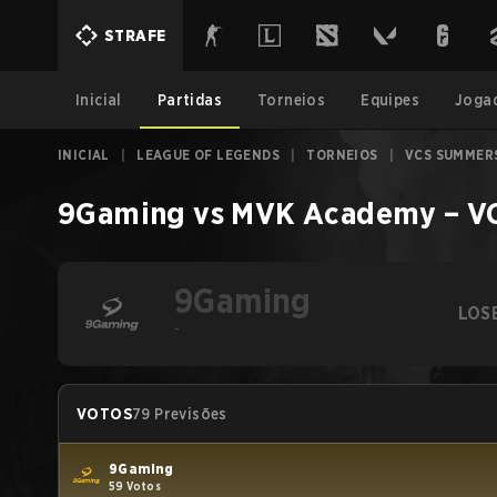
STRAFE
Inicial
Partidas
Torneios
Equipes
Joga
INICIAL
|
LEAGUE OF LEGENDS
|
TORNEIOS
|
VCS SUMMER
9Gaming
vs
MVK Academy
–
V
9Gaming
LOS
-
VOTOS
79 Previsões
9Gaming
59 Votos