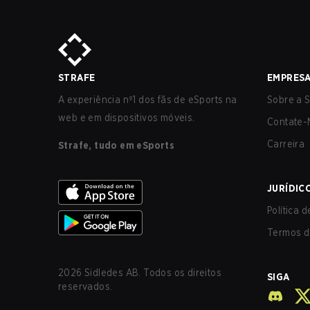
STRAFE
EMPRES
A experiência nº1 dos fãs de eSports na
Sobre a S
web e em dispositivos móveis.
Contate-
Carreira
Strafe, tudo em eSports
JURÍDIC
Política 
Termos d
2026
Sidledes AB. Todos os direitos
SIGA
reservados.