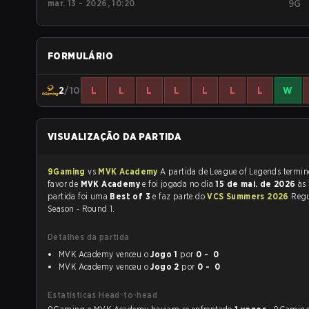
mar. 13 - 2026, 10:20
9G
FORMULÁRIO
2
/10
L
L
L
L
L
L
L
W
VISUALIZAÇÃO DA PARTIDA
9Gaming
vs
MVK Academy
A partida de League of Lege
favor de
MVK Academy
e foi jogada no dia
15 de mai. de 2026
às
partida foi uma
Best of 3
e faz parte do
VCS Summers 2026
Regu
Season - Round 1.
Detalhes da partida
MVK Academy venceu o
Jogo 1
por
0 - 0
MVK Academy venceu o
Jogo 2
por
0 - 0
Estatísticas Head-to-head